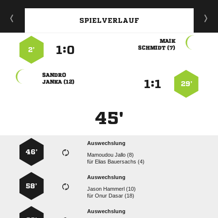
SPIELVERLAUF

:


 
2’

:


 
29’
45'
Auswechslung
46’
  
für
  
Auswechslung
58’
  
für
  
Auswechslung