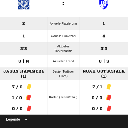
:
2
1
Aktuelle Platzierung
1
4
Aktuelle Punktzahl
Aktuelles
2:3
3:2
Torverhältnis
U | N
U | S
Aktueller Trend
JASON HAMMERL
NOAH GUTSCHALK
Bester Torjäger
(1)
(Tore)
(1)
7 / 0
7 / 1
Karten (Team/Offiz.)
1 / 0
0 / 0
0 / 0
0 / 0
Legende