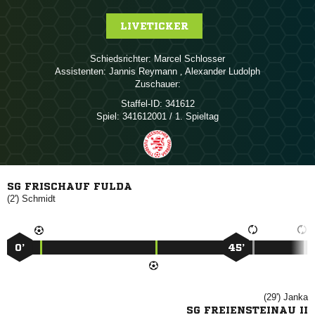
LIVETICKER
Schiedsrichter:
 
Assistenten:
 
,  
Zuschauer:
Staffel-ID:
341612
Spiel:
341612001 / 1. Spieltag
SG FRISCHAUF FULDA
(2')

0’
45’
(29')

SG FREIENSTEINAU II