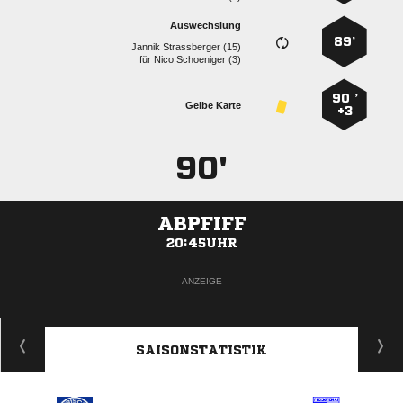
Auswechslung
89’
  
für
  
90 ’
Gelbe Karte
+3
90'
ABPFIFF
20:45UHR
ANZEIGE
SAISONSTATISTIK