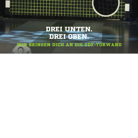
DREI UNTEN.
DREI OBEN.
WIR BRINGEN DICH AN DIE ZDF-TORWAND