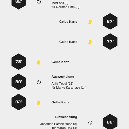
62’
  
für
  
67’
Gelbe Karte
77’
Gelbe Karte
78’
Gelbe Karte
Auswechslung
80’
  
für
  
82’
Gelbe Karte
Auswechslung
86’
   
für
  