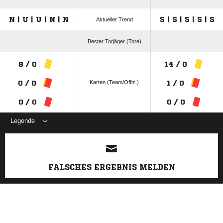
N | U | U | N | N
S | S | S | S | S
Aktueller Trend
Bester Torjäger (Tore)
8 / 0
14 / 0
Karten (Team/Offiz.)
0 / 0
1 / 0
0 / 0
0 / 0
Legende
ANZEIGE
FALSCHES ERGEBNIS MELDEN