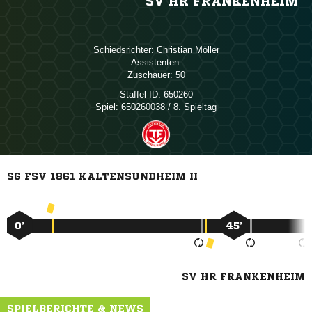
SV HR FRANKENHEIM
Schiedsrichter:
 
Assistenten:
Zuschauer:
50
Staffel-ID:
650260
Spiel:
650260038 / 8. Spieltag
SG FSV 1861 KALTENSUNDHEIM II
0’
45’
SV HR FRANKENHEIM
SPIELBERICHTE & NEWS