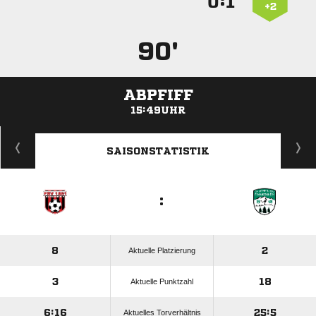
:


+2
90'
ABPFIFF
15:49UHR
ANZEIGE
SAISONSTATISTIK
:
8
2
Aktuelle Platzierung
3
18
Aktuelle Punktzahl
6:16
25:5
Aktuelles Torverhältnis