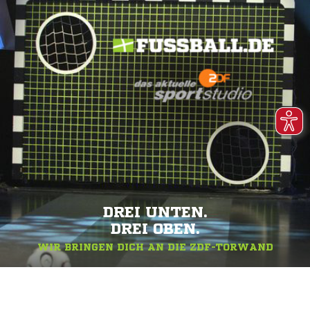
DREI UNTEN.
DREI OBEN.
WIR BRINGEN DICH AN DIE ZDF-TORWAND