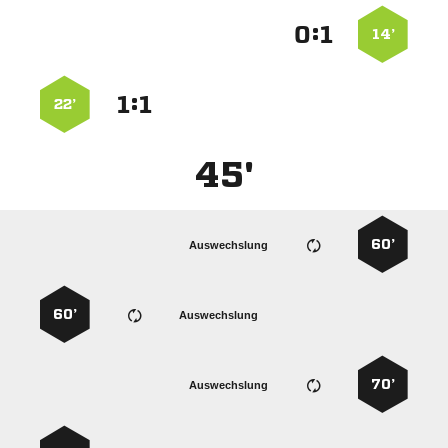
:


14’
:


22’
45'
60’
Auswechslung
60’
Auswechslung
70’
Auswechslung