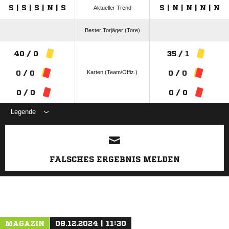
S | S | S | N | S
S | N | N | N | N
Aktueller Trend
Bester Torjäger (Tore)
40 / 0
35 / 1
Karten (Team/Offiz.)
0 / 0
0 / 0
0 / 0
0 / 0
Legende
ANZEIGE
FALSCHES ERGEBNIS MELDEN
MAGAZIN
08.12.2024 | 11:30