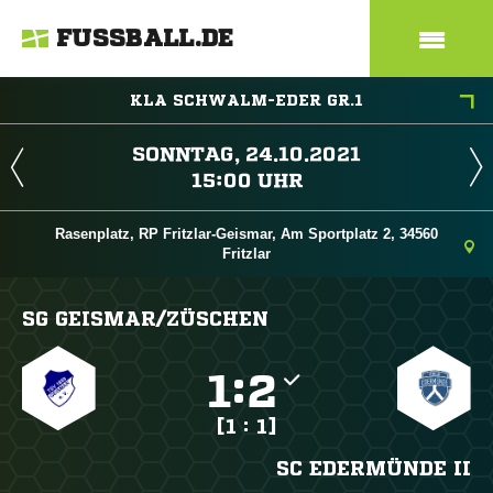
FUSSBALL.DE
KLA SCHWALM-EDER GR.1
 
 
Rasenplatz, RP Fritzlar-Geismar, Am Sportplatz 2, 34560
Fritzlar
SG GEISMAR/​ZÜSCHEN

:

[1 : 1]
SC EDERMÜNDE II