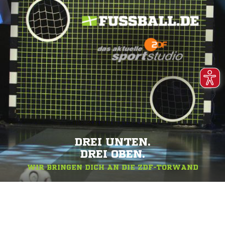
DREI UNTEN.
DREI OBEN.
WIR BRINGEN DICH AN DIE ZDF-TORWAND