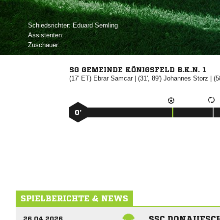
Schiedsrichter:
 
Assistenten:
Zuschauer:
SG GEMEINDE KÖNIGSFELD B.K.N. 1
(17' ET)


| (31', 89')


| (5
0’
SPIELBERICHTE & NEWS
SSC DONAUESCHI
26.04.2026