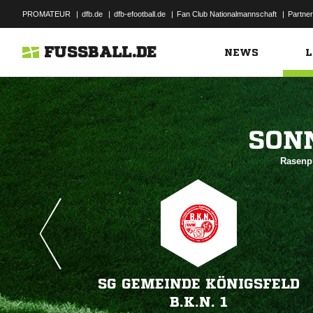
PROMATEUR
|
dfb.de
|
dfb-efootball.de
|
Fan Club Nationalmannschaft
|
Partner
FUSSBALL.DE
NEWS
L

Rasenpl
SG GEMEINDE KÖNIGSFELD
B.K.N. 1