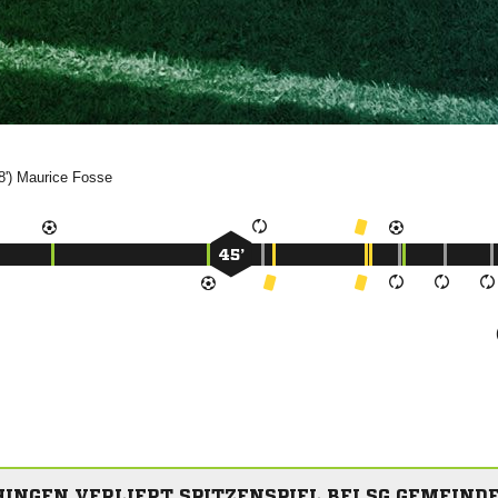
8')


45’
NGEN VERLIERT SPITZENSPIEL BEI SG GEMEINDE 