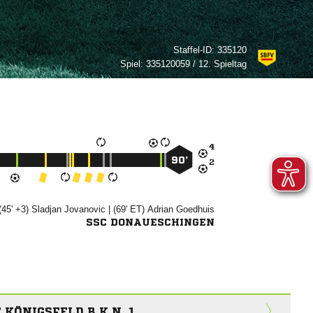
Staffel-ID:
335120
Spiel:
335120059 / 12. Spieltag

90’

(45' +3)


| (69' ET)


SSC DONAUESCHINGEN
KÖNIGSFELD B.K.N. 1