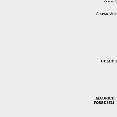
 
 
GELBE 

 