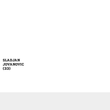


