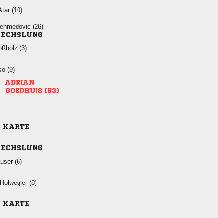
 
 
ECHSLUNG
 
 

 
E KARTE
ECHSLUNG
 
 
E KARTE