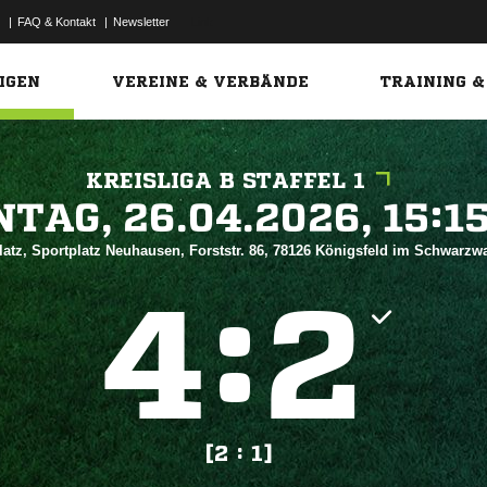
|
FAQ & Kontakt
|
Newsletter
Link
IGEN
VEREINE & VERBÄNDE
TRAINING &
KREISLIGA B STAFFEL 1
 


atz, Sportplatz Neuhausen, Forststr. 86, 78126 Königsfeld im Schwarzw
:


[2 : 1]