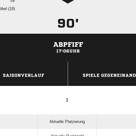
für
 
90'
ABPFIFF
17:06UHR
ANZEIGE
SAISONVERLAUF
SPIELE GEGENEINAN
:
Aktuelle Platzierung