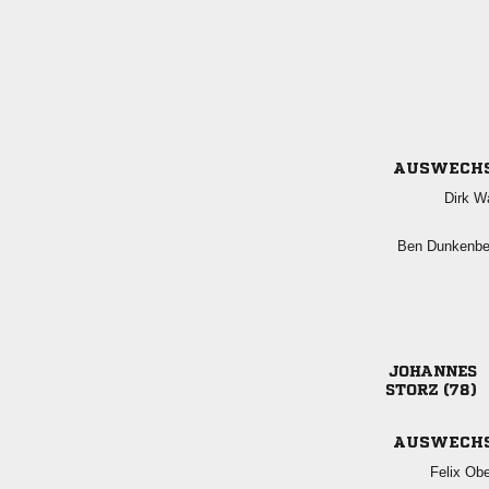
AUSWECH
 
 

 
AUSWECH
 