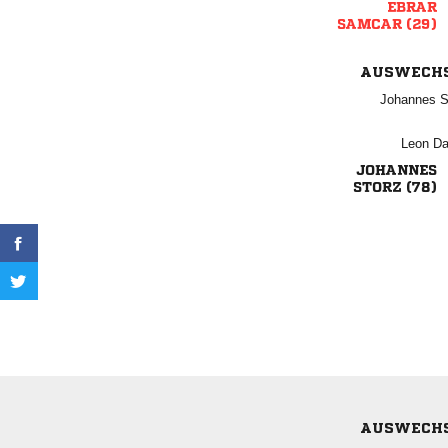

 
AUSWECH
 
 

 
AUSWECH