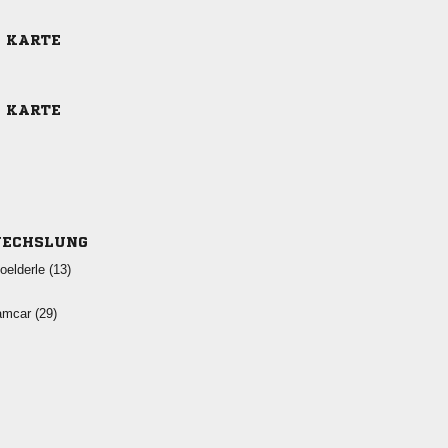
E KARTE
E KARTE
ECHSLUNG
 
 