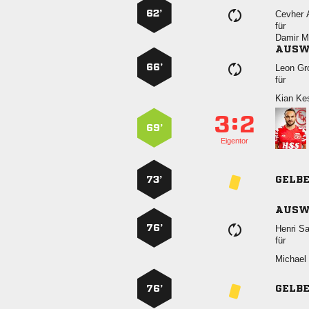
62’
 
für
 
AUSW
66’
 
für
 
:


69’
Eigentor
73’
GELB
AUSW
76’
 
für
 
76’
GELB