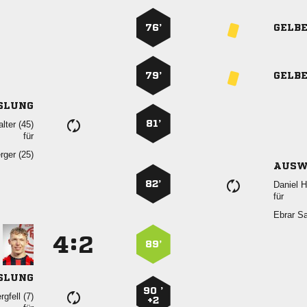
76’
GELB
79’
GELB
SLUNG
81’
 
für
 
AUSW
82’
 
für
 
:


89’
SLUNG
90 ’
 
+2