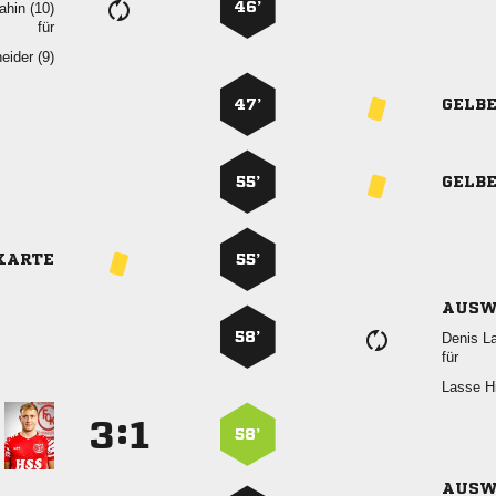
46’
 
für
 
47’
GELB
55’
GELB
KARTE
55’
AUSW
58’
 
für
 
:


58’
AUSW