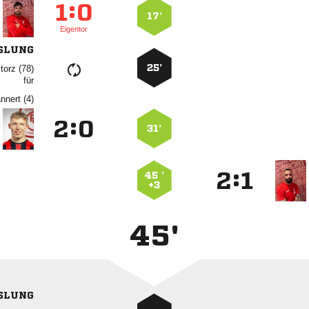
:


17’
Eigentor
SLUNG
25’
 
für
 
:


31’
:


45 ’
+3
45'
SLUNG