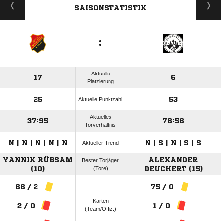
SAISONSTATISTIK
:
Aktuelle
17
6
Platzierung
25
53
Aktuelle Punktzahl
Aktuelles
37:95
78:56
Torverhältnis
N | N | N | N | N
N | S | N | S | S
Aktueller Trend
YANNIK RÜBSAM
ALEXANDER
Bester Torjäger
(10)
(Tore)
DEUCHERT (15)
66 / 2
75 / 0
Karten
2 / 0
1 / 0
(Team/Offiz.)