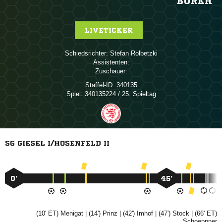
BURKH
LIVETICKER
Schiedsrichter:
 
Assistenten:
Zuschauer:
Staffel-ID:
340135
Spiel:
340135224 / 25. Spieltag
SG GIESEL I/HOSENFELD II
0’
45’
(10' ET)

| (14')

| (42')

| (47')

| (66' ET)
