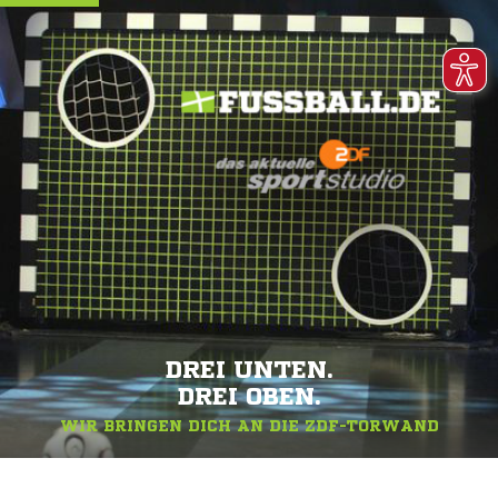
DREI UNTEN.
DREI OBEN.
WIR BRINGEN DICH AN DIE ZDF-TORWAND