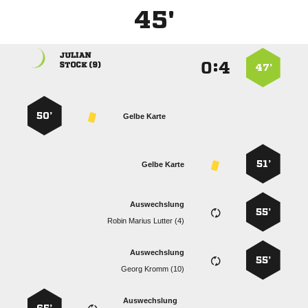
45'

:


 
47’
50’
Gelbe Karte
51’
Gelbe Karte
Auswechslung
55’
   
Auswechslung
55’
  
Auswechslung