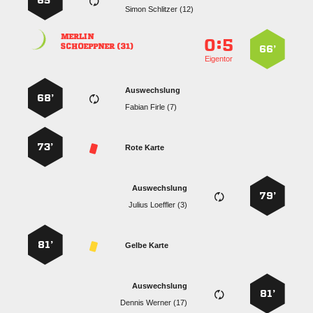
65’
  

:


 
66’
Eigentor
Auswechslung
68’
  
73’
Rote Karte
Auswechslung
79’
  
81’
Gelbe Karte
Auswechslung
81’
  