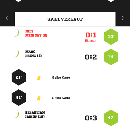
SPIELVERLAUF

:


 
10’
Eigentor

:


 
14’
21’
Gelbe Karte
41’
Gelbe Karte

:


 
42’