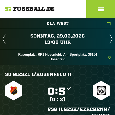
FUSSBALL.DE
KLA WEST
 
 
Rasenplatz, RP1 Hosenfeld, Am Sportplatz, 36154
Hosenfeld
SG GIESEL I/​HOSENFELD II

:

[0 : 3]
FSG ILBESH/​HERCHENH/​