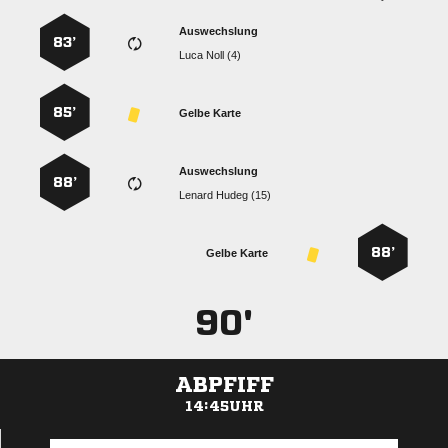
Auswechslung
83’
  
85’
Gelbe Karte
Auswechslung
88’
  
88’
Gelbe Karte
90'
ABPFIFF
14:45UHR
ANZEIGE