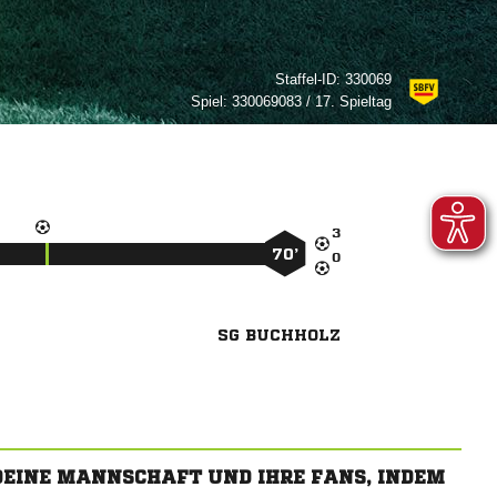
Staffel-ID:
330069
Spiel:
330069083 / 17. Spieltag

70’

SG BUCHHOLZ
 DEINE MANNSCHAFT UND IHRE FANS, INDEM