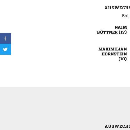
AUSWECH


 



AUSWECH