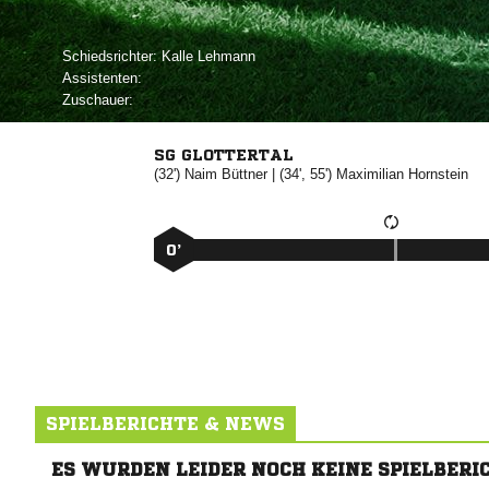
Schiedsrichter:
 
Assistenten:
Zuschauer:
SG GLOTTERTAL
(32')


| (34', 55')


0’
SPIELBERICHTE & NEWS
ES WURDEN LEIDER NOCH KEINE SPIELBERI