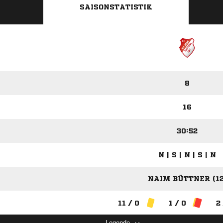
SAISONSTATISTIK
8
16
30:52
N | S | N | S | N
NAIM BÜTTNER (12
11 / 0
1 / 0
2
Legende