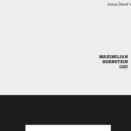
  


