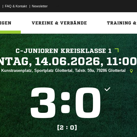
|
FAQ & Kontakt
|
Newsletter
Link
IGEN
VEREINE & VERBÄNDE
TRAINING &
C-JUNIOREN KREISKLASSE 1
 


Kunstrasenplatz, Sportplatz Glottertal, Talstr. 59a, 79286 Glottertal
:


[2 : 0]