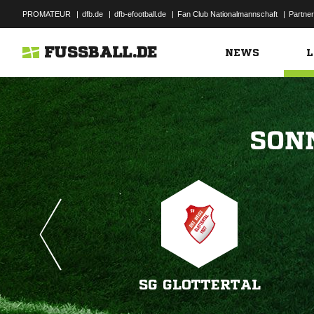
PROMATEUR
|
dfb.de
|
dfb-efootball.de
|
Fan Club Nationalmannschaft
|
Partner
FUSSBALL.DE
NEWS
L

SG GLOTTERTAL