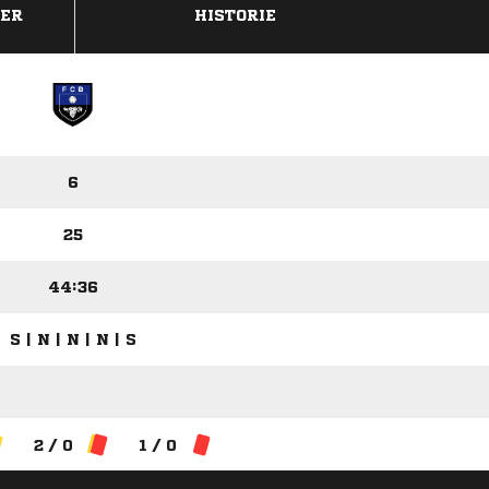
DER
HISTORIE
6
25
44:36
S | N | N | N | S
2 / 0
1 / 0