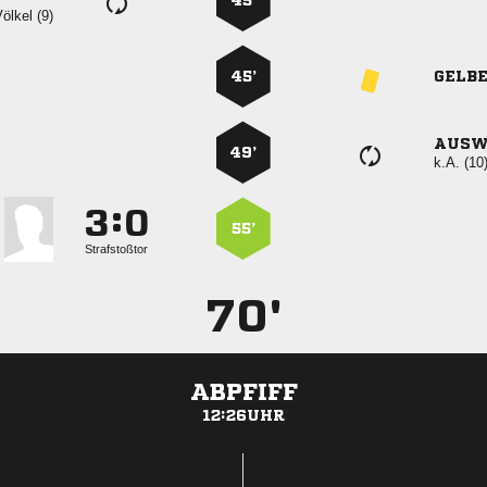
45’
 
45’
GELB
AUSW
49’
k.A. (10
:


55’
Strafstoßtor
70'
ABPFIFF
12:26UHR
ANZEIGE