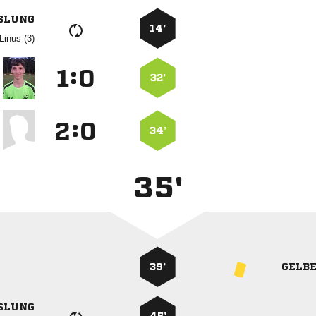
SLUNG
14’
  
:


32’
:


34’
35'
39’
GELB
SLUNG