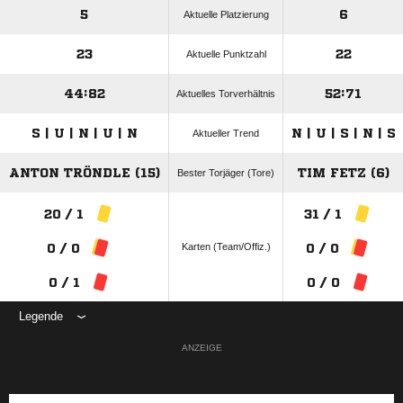
5
6
Aktuelle Platzierung
23
22
Aktuelle Punktzahl
44:82
52:71
Aktuelles Torverhältnis
S | U | N | U | N
N | U | S | N | S
Aktueller Trend
ANTON TRÖNDLE (15)
TIM FETZ (6)
Bester Torjäger (Tore)
20 / 1
31 / 1
Karten (Team/Offiz.)
0 / 0
0 / 0
0 / 1
0 / 0
Legende
ANZEIGE