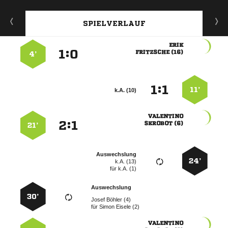
SPIELVERLAUF

:


 
4’
:


11’
k.A. (10)

:


 
21’
Auswechslung
24’
k.A. (13)
für
k.A. (1)
Auswechslung
30’
  
für
  
