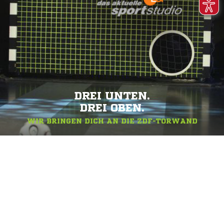
DREI UNTEN.
DREI OBEN.
WIR BRINGEN DICH AN DIE ZDF-TORWAND