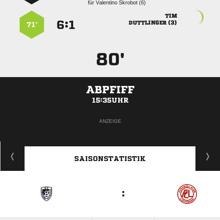
für
  

:


 
71’
80'
ABPFIFF
15:35UHR
ANZEIGE
SAISONSTATISTIK
: