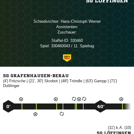
SG LÖFFINGEN
Schiedsrichter:
 
Assistenten:
Zuschauer:
Staffel-ID:
330460
Spiel:
330460043 / 11. Spieltag
SG GRAFENHAUSEN-BERAU
(4')

| (21', 30')

| (48')

| (63')

| (71')

0’
40’
(11') k.A. (10)
SG LÖFFINGEN