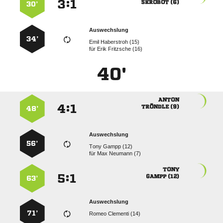
:


 
30’
Auswechslung
34’
  
für
  
40'

:


 
48’
Auswechslung
56’
  
für
  

:


 
63’
Auswechslung
71’
  