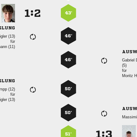
:


43’
SLUNG
46’
 
für
 
AUSW
46’


für
 
SLUNG
50’
 
für
 
AUSW
50’

:


51’