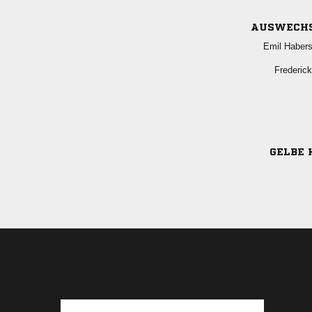
AUSWECH
 

GELBE 