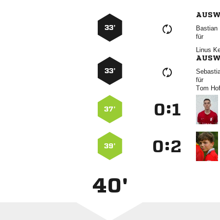
AUSW
33’
 
für
 
AUSW
33’

für
 
:


37’
:


39’
40'