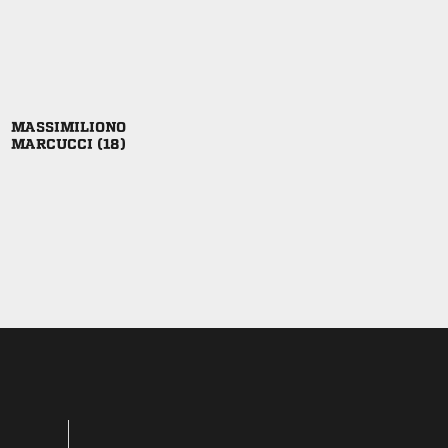

 