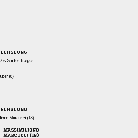
ECHSLUNG
   
 
ECHSLUNG
  

 