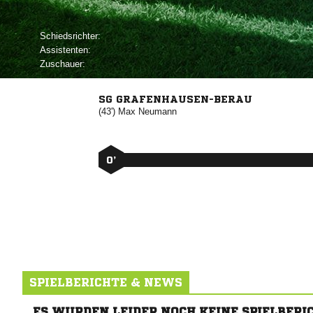
Schiedsrichter:
Assistenten:
Zuschauer:
SG GRAFENHAUSEN-BERAU
(43')


0’
SPIELBERICHTE & NEWS
ES WURDEN LEIDER NOCH KEINE SPIELBERI