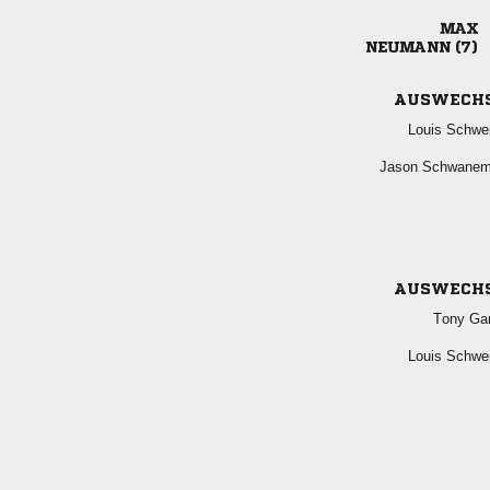

 
AUSWECH
 
 
AUSWECH
 
 