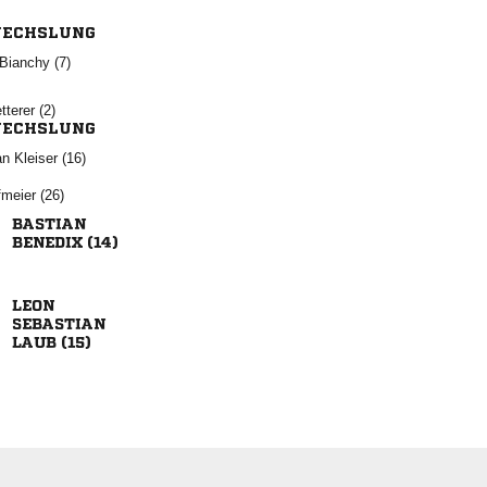
ECHSLUNG
 
 
ECHSLUNG
  
 

 


 