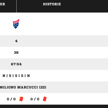
DER
HISTORIE
4
38
67:54
N | S | S | S | N
MILIONO MARCUCCI (22)
0 / 0
0 / 0