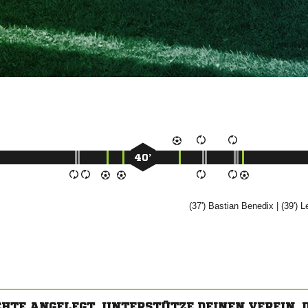
40’
(37')


| (39')

CHTE ANGELEGT. UNTERSTÜTZE DEINEN VEREIN,