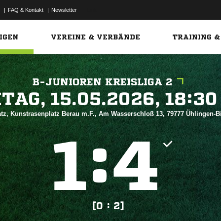
|
FAQ & Kontakt
|
Newsletter
Link
IGEN
VEREINE & VERBÄNDE
TRAINING &
B-JUNIOREN KREISLIGA 2
 


tz, Kunstrasenplatz Berau m.F., Am Wasserschloß 13, 79777 Ühlingen-B
:


[0 : 2]