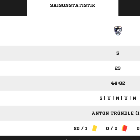
SAISONSTATISTIK
5
23
44:82
S | U | N | U | N
ANTON TRÖNDLE (1
20 / 1
0 / 0
0