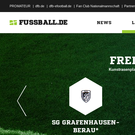
PROMATEUR
|
dfb.de
|
dfb-efootball.de
|
Fan Club Nationalmannschaft
|
Partner
FUSSBALL.DE
NEWS
L

Kunstrasenpla
SG GRAFENHAUSEN-
BERAU*