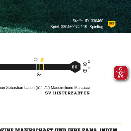
Staffel-ID:
330460
Spiel:
330460074 / 19. Spieltag

80’

 

| (51', 71')


SV HINTERZARTEN
 DEINE MANNSCHAFT UND IHRE FANS, INDEM