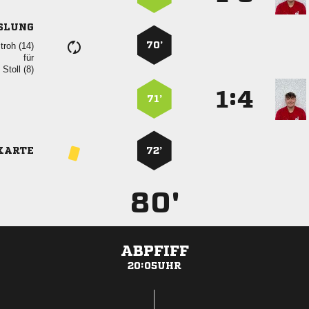
SLUNG
70’
 
für
  
:


71’
KARTE
72’
80'
ABPFIFF
20:05UHR
ANZEIGE