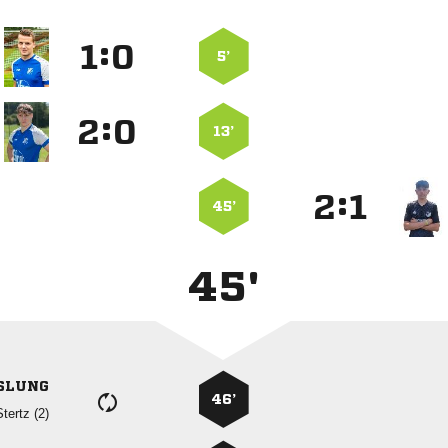
:


5’
:


13’
:


45’
45'
SLUNG
46’
 