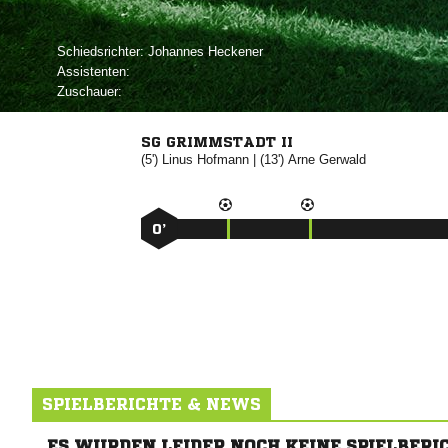
Schiedsrichter:
 
Assistenten:
Zuschauer:
SG GRIMMSTADT II
(5')


| (13')


0’
SPIELBERICHTE & NEWS
ES WURDEN LEIDER NOCH KEINE SPIELBERI