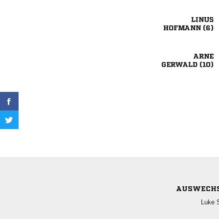

 

 
AUSWECH
 