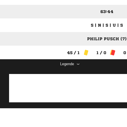
63:44
S | N | S | U | S
PHILIP PUSCH (7)
45 / 1
1 / 0
0
Legende