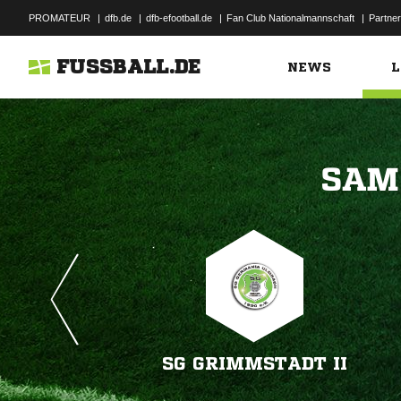
PROMATEUR
|
dfb.de
|
dfb-efootball.de
|
Fan Club Nationalmannschaft
|
Partner
FUSSBALL.DE
NEWS
L

SG GRIMMSTADT II