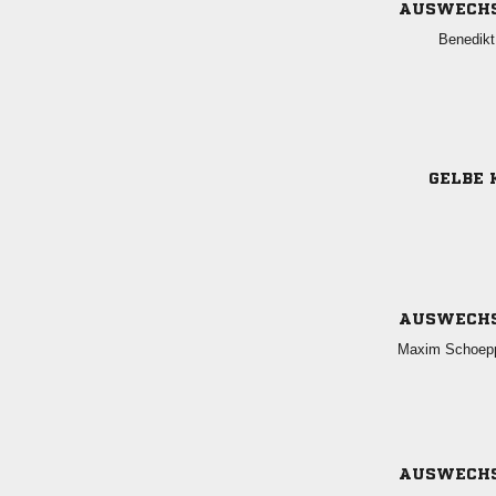
AUSWECH

GELBE 
AUSWECH
 
AUSWECH