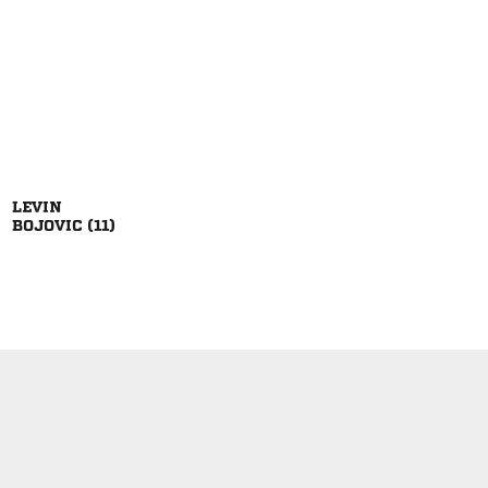

 