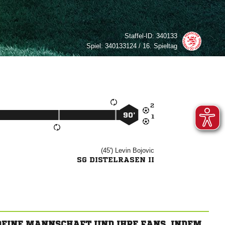
Staffel-ID:
340133
Spiel:
340133124 / 16. Spieltag

90’

(45')


SG DISTELRASEN II
 DEINE MANNSCHAFT UND IHRE FANS, INDEM