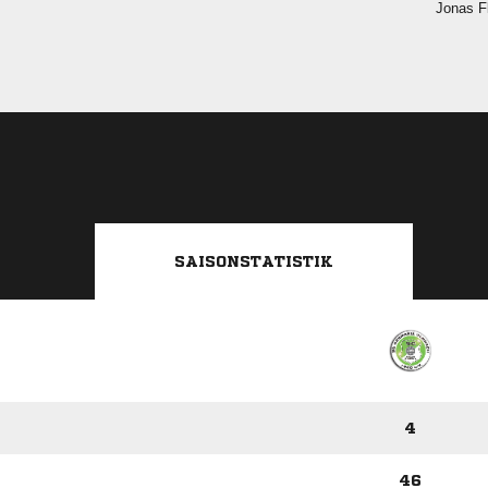
 
SAISONSTATISTIK
4
46