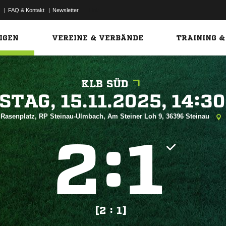
|
FAQ & Kontakt
|
Newsletter
Link
IGEN
VEREINE & VERBÄNDE
TRAINING &
KLB SÜD
 


Rasenplatz, RP Steinau-Ulmbach, Am Steiner Loh 9, 36396 Steinau
:


[2 : 1]