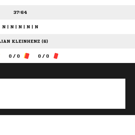
37:64
N | N | N | N | N
LIAN KLEINHENZ (6)
0 / 0
0 / 0