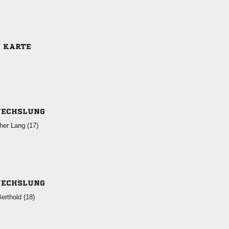
E KARTE
ECHSLUNG
  
ECHSLUNG
 