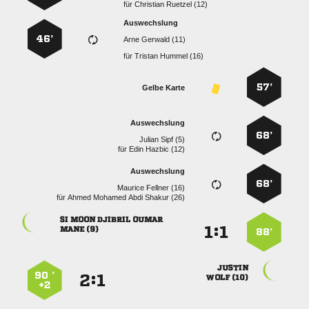
für
  
Auswechslung
46’
  
für
  
57’
Gelbe Karte
Auswechslung
68’
  
für
  
Auswechslung
68’
  
für
    
   
:


 
88’

90 ’
:


 
+2