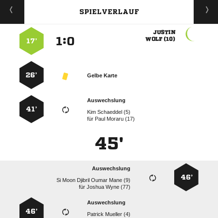
SPIELVERLAUF

:


 
17’
26’
Gelbe Karte
Auswechslung
41’
  
für
  
45'
Auswechslung
46’
     
für
  
Auswechslung
46’
  