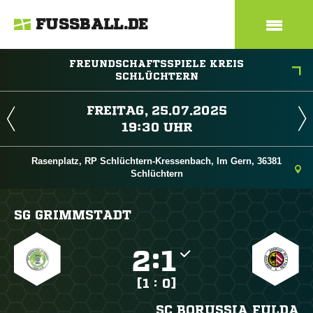
FUSSBALL.DE
FREUNDSCHAFTSSPIELE KREIS
SCHLÜCHTERN
 
 
Rasenplatz, RP Schlüchtern-Kressenbach, Im Gern, 36381
Schlüchtern
SG GRIMMSTADT

:

[1 : 0]
SC BORUSSIA FULDA