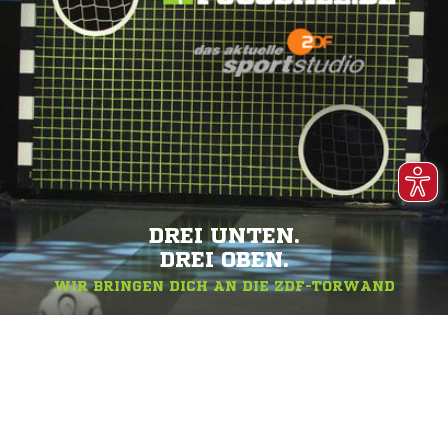
DREI UNTEN.
DREI OBEN.
WIR BRINGEN DICH AN DIE ZDF-TORWAND