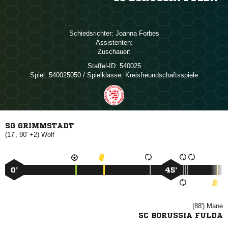
Schiedsrichter:
 
Assistenten:
Zuschauer:
Staffel-ID:
540025
Spiel:
540025050 / Spielklasse: Kreisfreundschaftsspiele
SG GRIMMSTADT
(17', 90' +2)

0’
45’
(88')

SC BORUSSIA FULDA