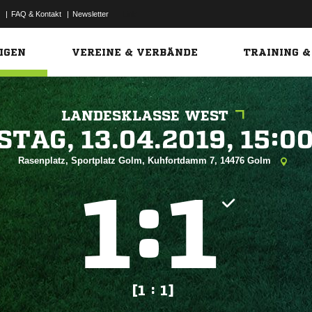
|
FAQ & Kontakt
|
Newsletter
Link
IGEN
VEREINE & VERBÄNDE
TRAINING &
LANDESKLASSE WEST
 


Rasenplatz, Sportplatz Golm, Kuhfortdamm 7, 14476 Golm
:


[1 : 1]