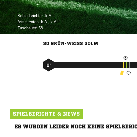
Schiedsrichter:

Assistenten:

, 
Zuschauer:
58
SG GRÜN-WEISS GOLM
0’
SPIELBERICHTE & NEWS
ES WURDEN LEIDER NOCH KEINE SPIELBERI