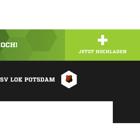
+
HOCH!
JETZT HOCHLADEN
ESV LOK POTSDAM