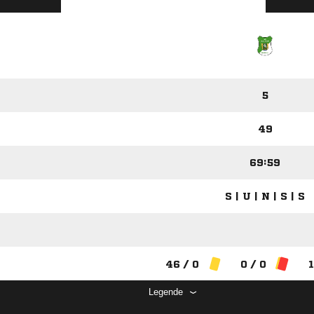
5
49
69:59
S | U | N | S | S
46 / 0
0 / 0
1
Legende