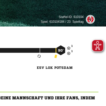
Staffel-ID:
610104
Spiel:
610104184 / 23. Spieltag

90’

ESV LOK POTSDAM
 DEINE MANNSCHAFT UND IHRE FANS, INDEM