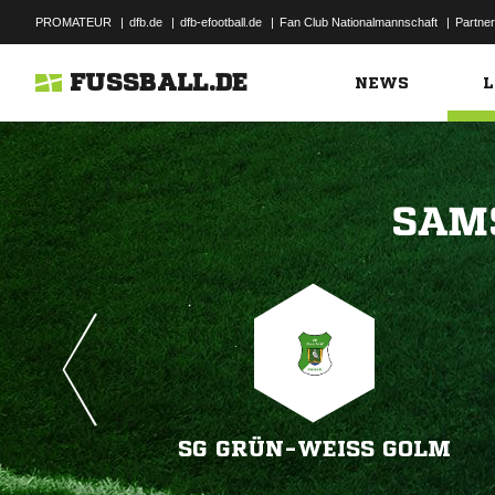
PROMATEUR
|
dfb.de
|
dfb-efootball.de
|
Fan Club Nationalmannschaft
|
Partner
FUSSBALL.DE
NEWS
L

SG GRÜN-WEISS GOLM