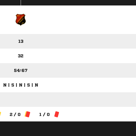
13
32
54:67
N | S | N | S | N
2 / 0
1 / 0