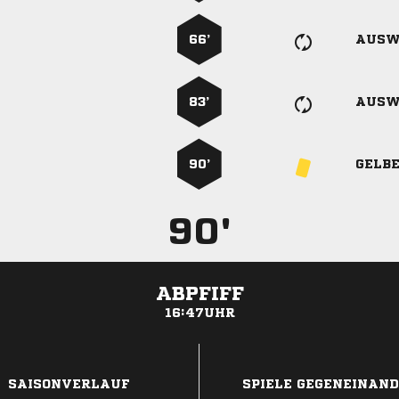
66’
AUSW
83’
AUSW
90’
GELB
90'
ABPFIFF
16:47UHR
ANZEIGE
SAISONVERLAUF
SPIELE GEGENEINAN