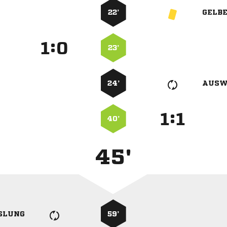
22’
GELB
:


23’
24’
AUSW
:


40’
45'
SLUNG
59’