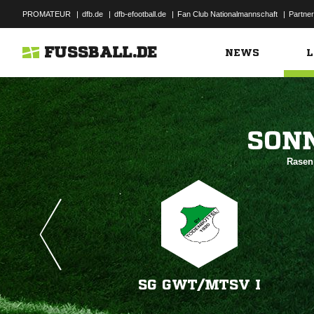
PROMATEUR
|
dfb.de
|
dfb-efootball.de
|
Fan Club Nationalmannschaft
|
Partner
FUSSBALL.DE
NEWS
L

Rasen
SG GWT/​MTSV I