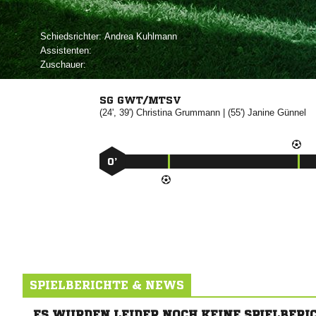
Schiedsrichter:
 
Assistenten:
Zuschauer:
SG GWT/MTSV
(24', 39')


| (55')


0’
SPIELBERICHTE & NEWS
ES WURDEN LEIDER NOCH KEINE SPIELBERI