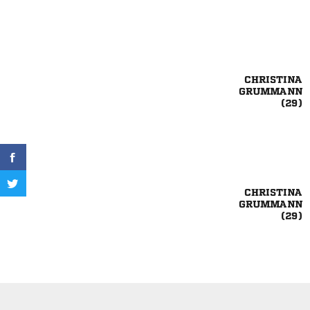





