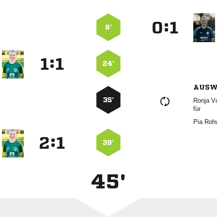
:


6’
:


24’
AUSW
35’
 
für
 
:


39’
45'