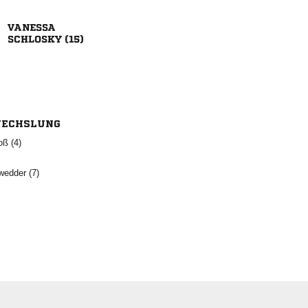

 
ECHSLUNG
 
 