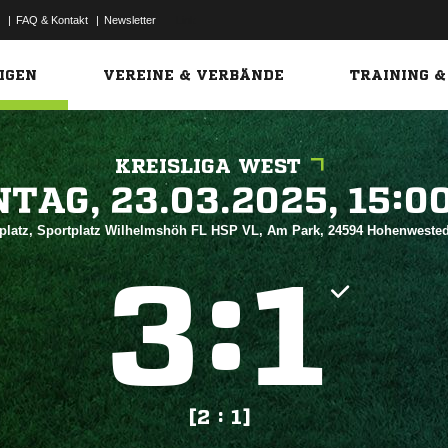
|
FAQ & Kontakt
|
Newsletter
Link
IGEN
VEREINE & VERBÄNDE
TRAINING &
KREISLIGA WEST
 


platz, Sportplatz Wilhelmshöh FL HSP VL, Am Park, 24594 Hohenweste
:


[2 : 1]