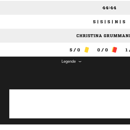
44:44
S | S | S | N | S
CHRISTINA GRUMMANN
5 / 0
0 / 0
1 
Legende