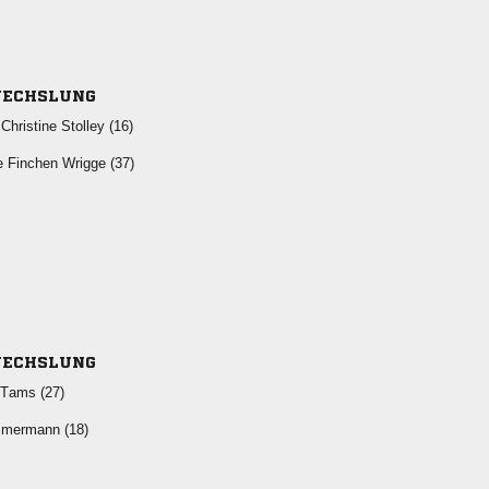
ECHSLUNG
  
   
ECHSLUNG
  
 