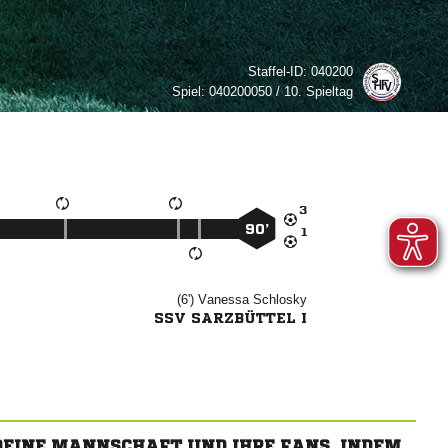
Staffel-ID:
040200
Spiel:
040200050 / 10. Spieltag

90’

(6')


SSV SARZBÜTTEL I
 DEINE MANNSCHAFT UND IHRE FANS, INDEM