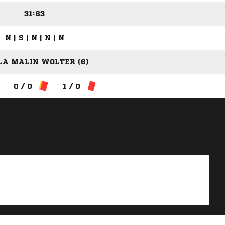
31:63
N | S | N | N | N
LA MALIN WOLTER (6)
0 / 0
1 / 0