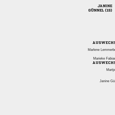

 
AUSWECH
 
 
AUSWECH

 