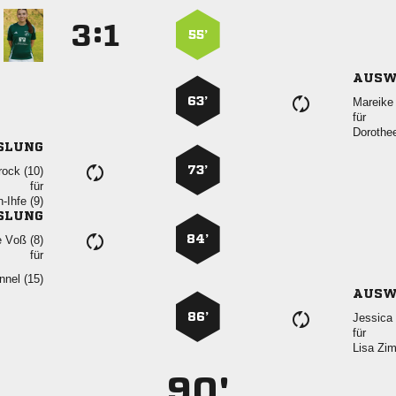
:


55’
AUSW
63’
 
für

SLUNG
73’
 
für
 
SLUNG
84’
  
für
 
AUSW
86’

für
 
90'