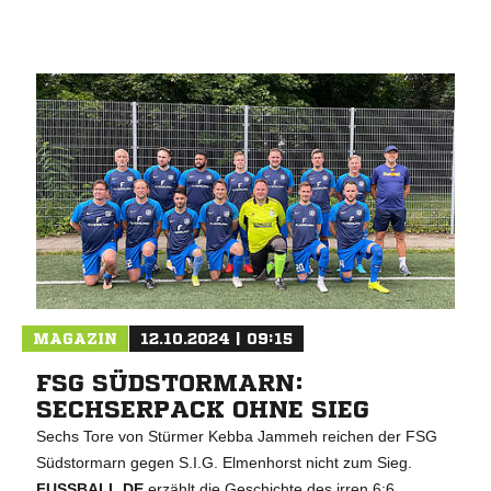
MAGAZIN
12.10.2024 | 09:15
FSG SÜDSTORMARN:
SECHSERPACK OHNE SIEG
Sechs Tore von Stürmer Kebba Jammeh reichen der FSG
Südstormarn gegen S.I.G. Elmenhorst nicht zum Sieg.
FUSSBALL.DE
erzählt die Geschichte des irren 6:6.