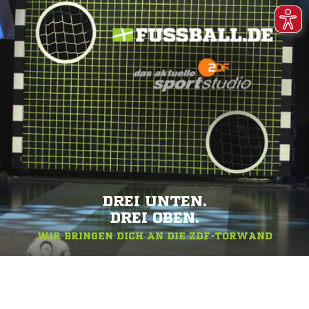
DREI UNTEN.
DREI OBEN.
WIR BRINGEN DICH AN DIE ZDF-TORWAND