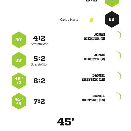
29’
Gelbe Karte

:


 
30’
Strafstoßtor

:


 
39’
Strafstoßtor

45 ’
:


 
+2

45 ’
:


 
+4
45'