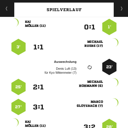
SPIELVERLAUF

:


 
1’

:


 
3’
Auswechslung
23’
  
für
  

:


 
25’

:


 
27’

:


 
28’