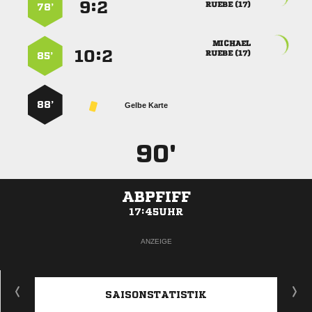
:


 
78’

:


 
85’
88’
Gelbe Karte
90'
ABPFIFF
17:45UHR
ANZEIGE
SAISONSTATISTIK