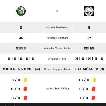
:
2
8
Aktuelle Platzierung
35
17
Aktuelle Punktzahl
51:28
22:45
Aktuelles Torverhältnis
S | S | S | S | S
N | U | N | N | S
Aktueller Trend
MICHAEL RUEBE (4)
KAI MÖLLER (3)
Bester Torjäger (Tore)
8 / 0
16 / 0
Karten (Team/Offiz.)
0 / 0
0 / 0
0 / 0
1 / 0