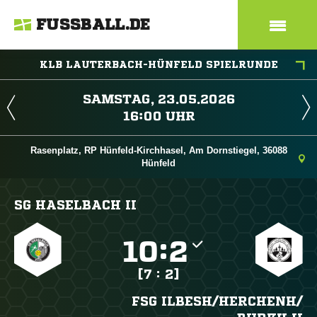
FUSSBALL.DE
KLB LAUTERBACH-HÜNFELD SPIELRUNDE
 
 
Rasenplatz, RP Hünfeld-Kirchhasel, Am Dornstiegel, 36088
Hünfeld
SG HASELBACH II

:

[7 : 2]
FSG ILBESH/​HERCHENH/​