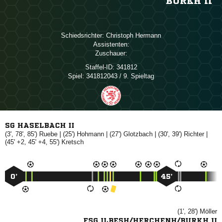
BURKH II
Schiedsrichter:
 
Assistenten:
Zuschauer:
Staffel-ID:
341812
Spiel:
341812043 / 9. Spieltag
SG HASELBACH II
(3', 78', 85')

| (25')

| (27')

| (30', 39')

|
(45' +2, 45' +4, 55')

0’
45’
(1', 28')

FSG ILBESH/HERCHENH/BURKH II