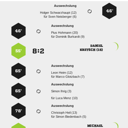
Auswechslung
46’
  
für
  
Auswechslung
46’
  
für
  

:


 
55’
Auswechslung
65’
  
für
  
Auswechslung
65’
  
für
  
Auswechslung
78’
  
für
  
