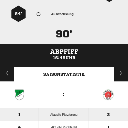
84’
Auswechslung
90'
ABPFIFF
16:49UHR
ANZEIGE
SAISONSTATISTIK
:
1
2
Aktuelle Platzierung
4
1
Aktuelle Punktzahl