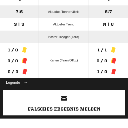
7:6
6:7
Aktuelles Torverhältnis
S | U
N | U
Aktueller Trend
Bester Torjäger (Tore)
1 / 0
1 / 1
Karten (Team/Offiz.)
0 / 0
0 / 0
0 / 0
1 / 0
Legende
ANZEIGE
FALSCHES ERGEBNIS MELDEN