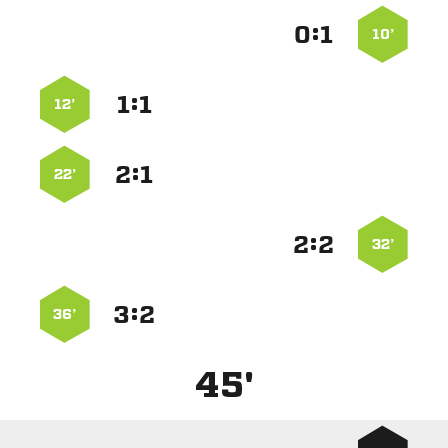
:


10’
:


12’
:


22’
:


32’
:


36’
45'