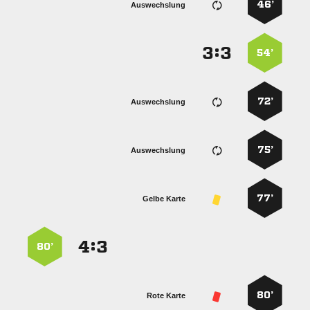
46’
Auswechslung
:


54’
72’
Auswechslung
75’
Auswechslung
77’
Gelbe Karte
:


80’
80’
Rote Karte