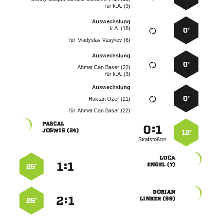
für
k.A. (9)
Auswechslung
k.A. (18)
0’
für
  
Auswechslung
0’
   
für
k.A. (3)
Auswechslung
0’
  
für
   

:


 
12’
Strafstoßtor

:


 
25’

:


 
25’