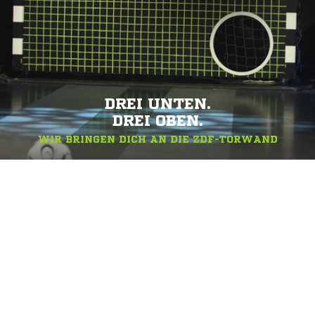
DREI UNTEN.
DREI OBEN.
WIR BRINGEN DICH AN DIE ZDF-TORWAND