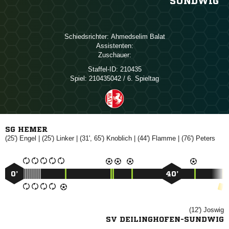
SUNDWIG
Schiedsrichter:
 
Assistenten:
Zuschauer:
Staffel-ID:
210435
Spiel:
210435042 / 6. Spieltag
SG HEMER
(25')

| (25')

| (31', 65')

| (44')

| (76')

0’
40’
(12')

SV DEILINGHOFEN-SUNDWIG