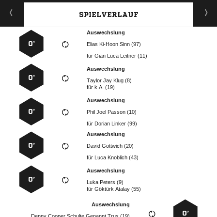
SPIELVERLAUF
Auswechslung
0’
   
für
   
Auswechslung
0’
   
für
k.A. (19)
Auswechslung
0’
   
für
  
Auswechslung
0’
  
für
  
Auswechslung
0’
  
für
  
Auswechslung
0’
     