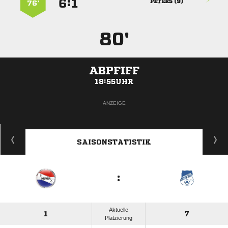
:


 
76’
80'
ABPFIFF
18:55UHR
ANZEIGE
SAISONSTATISTIK
:
Aktuelle
1
7
Platzierung