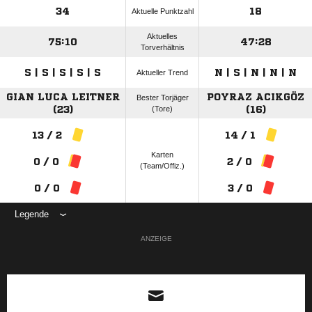
34
18
Aktuelle Punktzahl
Aktuelles
75:10
47:28
Torverhältnis
S | S | S | S | S
N | S | N | N | N
Aktueller Trend
GIAN LUCA LEITNER
POYRAZ ACIKGÖZ
Bester Torjäger
(23)
(Tore)
(16)
13 / 2
14 / 1
Karten
0 / 0
2 / 0
(Team/Offiz.)
0 / 0
3 / 0
Legende
ANZEIGE