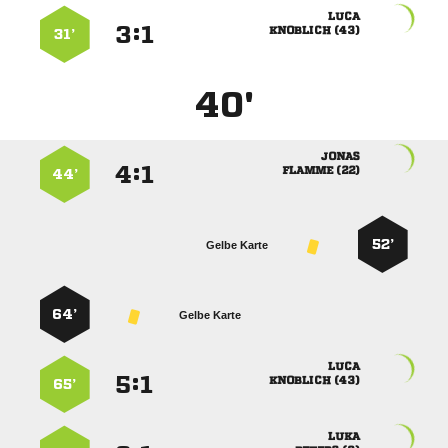

:


 
31’
40'

:


 
44’
52’
Gelbe Karte
64’
Gelbe Karte

:


 
65’
