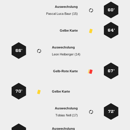
Auswechslung
60’
   
64’
Gelbe Karte
Auswechslung
66’
  
67’
Gelb-Rote Karte
70’
Gelbe Karte
Auswechslung
72’
  
Auswechslung