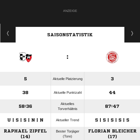
ANZEIGE
SAISONSTATISTIK
:
5
3
Aktuelle Platzierung
38
44
Aktuelle Punktzahl
Aktuelles
58:36
87:47
Torverhältnis
U | S | S | N | N
S | S | S | S | S
Aktueller Trend
RAPHAEL ZIPFEL
FLORIAN BLEICHER
Bester Torjäger
(14)
(Tore)
(17)