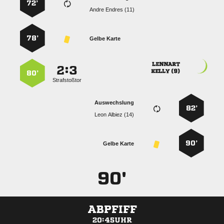
72’
  
78’
Gelbe Karte

:


 
80’
Strafstoßtor
Auswechslung
82’
  
90’
Gelbe Karte
90'
ABPFIFF
20:45UHR