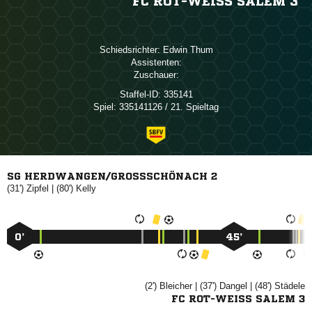
FC ROT-WEISS SALEM 3
Schiedsrichter:
 
Assistenten:
Zuschauer:
Staffel-ID:
335141
Spiel:
335141126 / 21. Spieltag
SG HERDWANGEN/GROSSSCHÖNACH 2
(31')

| (80')

0’
45’
(2')

| (37')

| (48')

FC ROT-WEISS SALEM 3