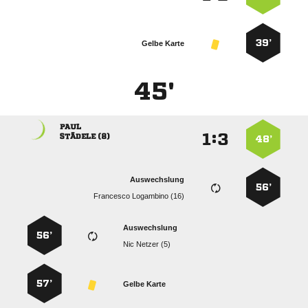
39’
Gelbe Karte
45'

:


 
48’
Auswechslung
56’
  
Auswechslung
56’
  
57’
Gelbe Karte