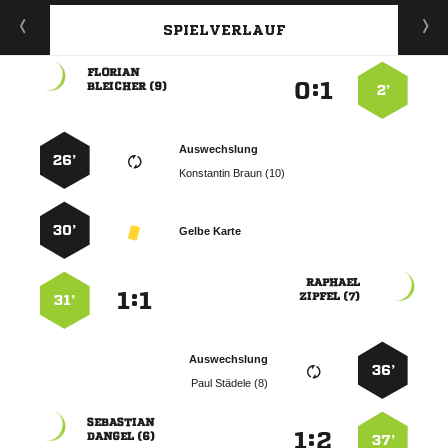
SPIELVERLAUF

:


 
2’
Auswechslung
26’
  
30’
Gelbe Karte

:


 
31’
Auswechslung
36’
  

:


 
37’