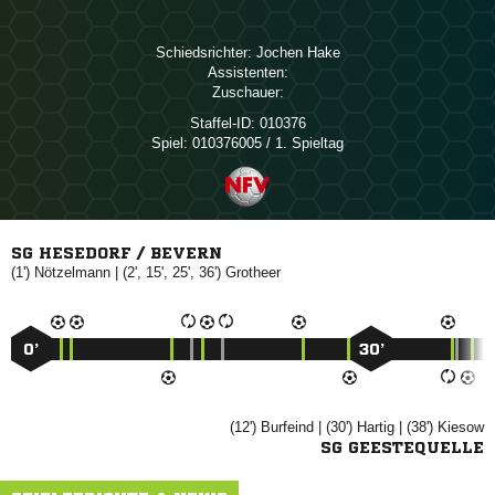
Schiedsrichter:
 
Assistenten:
Zuschauer:
Staffel-ID:
010376
Spiel:
010376005 / 1. Spieltag
SG HESEDORF / BEVERN
(1')

| (2', 15', 25', 36')

0’
30’
(12')

| (30')

| (38')

SG GEESTEQUELLE