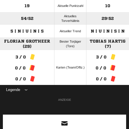
19
10
Aktuelle Punktzahl
Aktuelles
54:52
29:52
Torverhältnis
S | N | U | N | S
N | U | N | S | N
Aktueller Trend
FLORIAN GROTHEER
TOBIAS HARTIG
Bester Torjäger
(29)
(Tore)
(7)
3 / 0
3 / 0
Karten (Team/Offiz.)
0 / 0
0 / 0
0 / 0
0 / 0
Legende
ANZEIGE