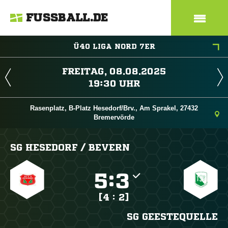
FUSSBALL.DE
Ü40 LIGA NORD 7ER
 
 
Rasenplatz, B-Platz Hesedorf/Brv., Am Sprakel, 27432
Bremervörde
SG HESEDORF /​ BEVERN

:

[4 : 2]
SG GEESTEQUELLE