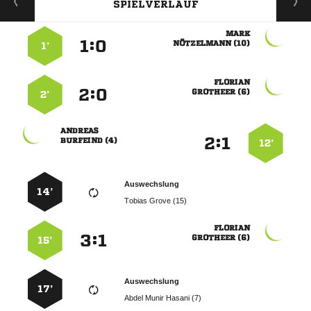
SPIELVERLAUF

:


 
1’

:


 
2’

:


 
12’
Auswechslung
14’
  

:


 
15’
Auswechslung
17’
   