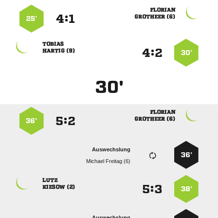

:


 
25’

:


 
30’
30'

:


 
36’
Auswechslung
36’
  

:


 
38’
Auswechslung