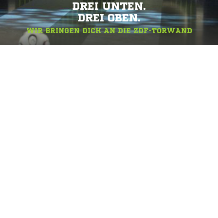
DREI UNTEN.
DREI OBEN.
WIR BRINGEN DICH AN DIE ZDF-TORWAND