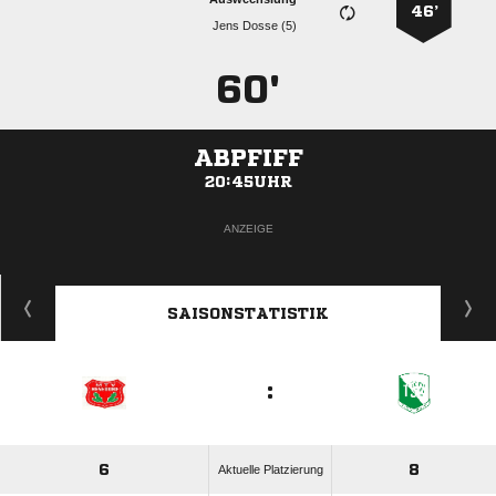
46’
  
60'
ABPFIFF
20:45UHR
ANZEIGE
SAISONSTATISTIK
:
6
8
Aktuelle Platzierung