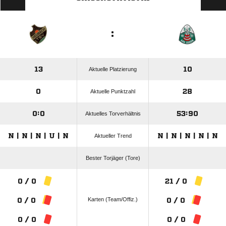
:
13
10
Aktuelle Platzierung
0
28
Aktuelle Punktzahl
0:0
53:90
Aktuelles Torverhältnis
N | N | N | U | N
N | N | N | N | N
Aktueller Trend
Bester Torjäger (Tore)
0 / 0
21 / 0
Karten (Team/Offiz.)
0 / 0
0 / 0
0 / 0
0 / 0