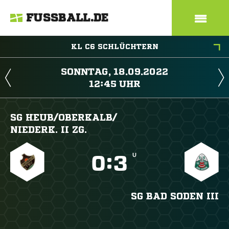
FUSSBALL.DE
KL C6 SCHLÜCHTERN
 
 
SG HEUB/​OBERKALB/​
NIEDERK. II ZG.
U

:

SG BAD SODEN III