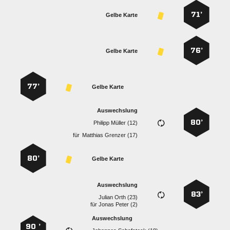
71’
Gelbe Karte
76’
Gelbe Karte
77’
Gelbe Karte
Auswechslung
80’
  
für
  
80’
Gelbe Karte
Auswechslung
83’
  
für
  
Auswechslung
90 ’