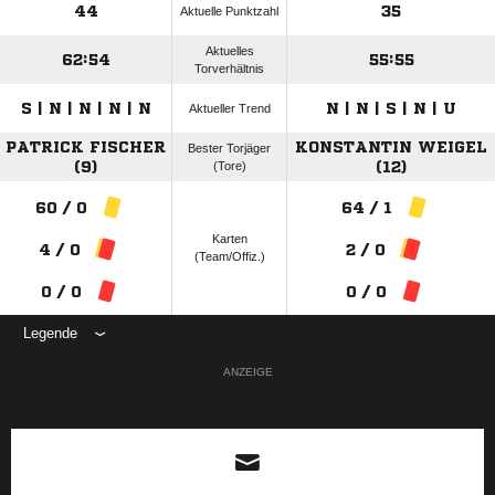
44
35
Aktuelle Punktzahl
Aktuelles
62:54
55:55
Torverhältnis
S | N | N | N | N
N | N | S | N | U
Aktueller Trend
PATRICK FISCHER
KONSTANTIN WEIGEL
Bester Torjäger
(9)
(Tore)
(12)
60 / 0
64 / 1
Karten
4 / 0
2 / 0
(Team/Offiz.)
0 / 0
0 / 0
Legende
ANZEIGE