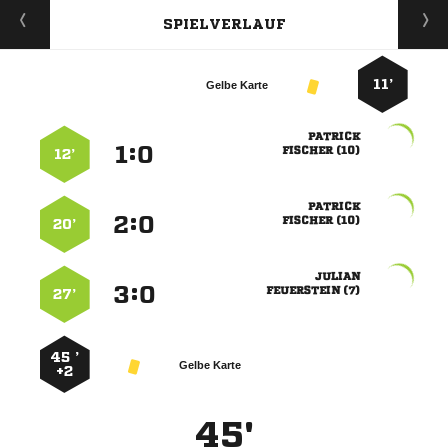
SPIELVERLAUF
11’
Gelbe Karte

:


 
12’

:


 
20’

:


 
27’
45 ’
Gelbe Karte
+2
45'