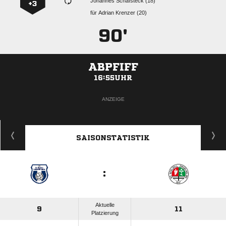
  
+3
für
  
90'
ABPFIFF
16:55UHR
ANZEIGE
SAISONSTATISTIK
:
Aktuelle
9
11
Platzierung