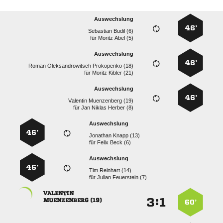
Auswechslung
46’
  
für
  
Auswechslung
46’
   
für
  
Auswechslung
46’
  
für
   
Auswechslung
46’
  
für
  
Auswechslung
46’
  
für
  

:


 
60’