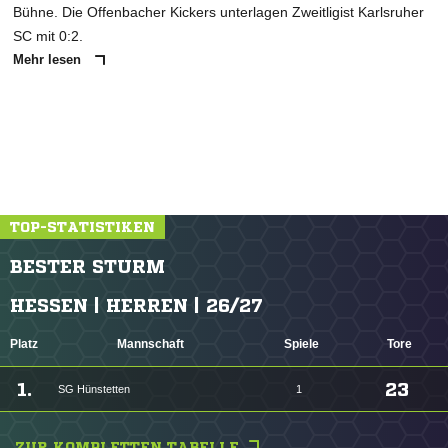
Bühne. Die Offenbacher Kickers unterlagen Zweitligist Karlsruher
SC mit 0:2.
Mehr lesen
TOP-STATISTIKEN
BESTER STURM
HESSEN | HERREN | 26/27
Platz
Mannschaft
Spiele
Tore
1.
23
SG Hünstetten
1
ZUR KOMPLETTEN TABELLE