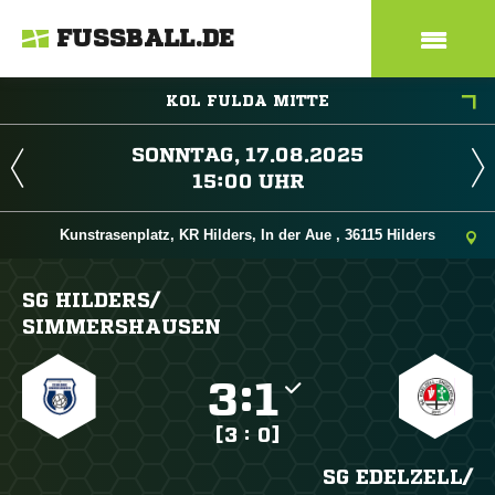
FUSSBALL.DE
KOL FULDA MITTE
 
 
Kunstrasenplatz, KR Hilders, In der Aue , 36115 Hilders
SG HILDERS/​
SIMMERSHAUSEN

:

[3 : 0]
SG EDELZELL/​