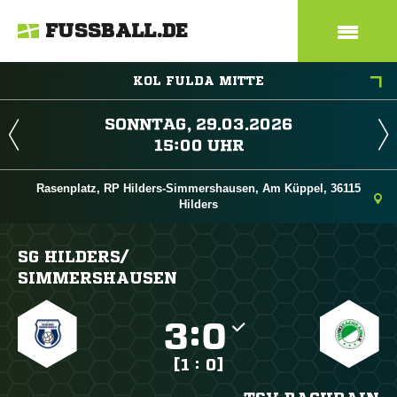
FUSSBALL.DE
KOL FULDA MITTE
 
 
Rasenplatz, RP Hilders-Simmershausen, Am Küppel, 36115
Hilders
SG HILDERS/​
SIMMERSHAUSEN

:

[1 : 0]