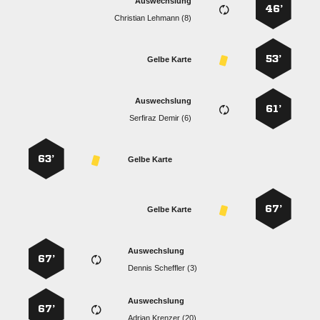
Auswechslung
46’
  
53’
Gelbe Karte
Auswechslung
61’
  
63’
Gelbe Karte
67’
Gelbe Karte
Auswechslung
67’
  
Auswechslung
67’
  