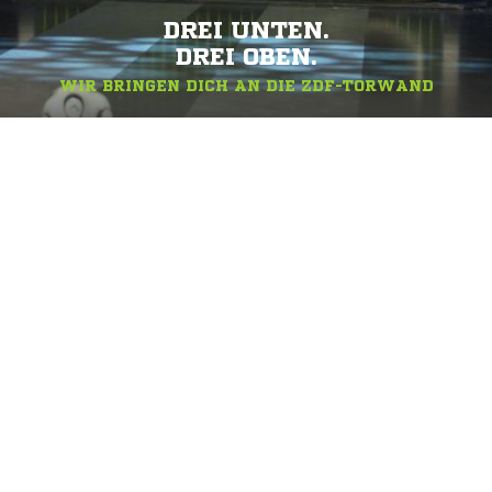
DREI UNTEN.
DREI OBEN.
WIR BRINGEN DICH AN DIE ZDF-TORWAND