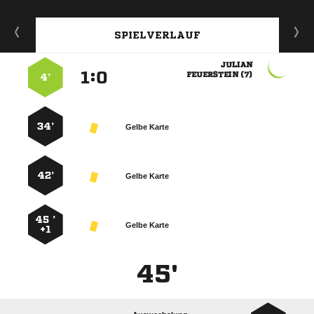
SPIELVERLAUF

:


 
4’
34’
Gelbe Karte
42’
Gelbe Karte
45 ’
Gelbe Karte
+1
45'