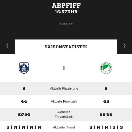
ABPFIFF
16:57UHR
ANZEIGE
SAISONSTATISTIK
:
9
8
Aktuelle Platzierung
44
45
Aktuelle Punktzahl
Aktuelles
62:54
66:59
Torverhältnis
S | N | N | N | N
S | N | N | S | S
Aktueller Trend