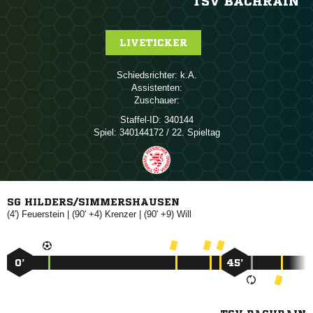
TSV BACHRAIN
LIVETICKER
Schiedsrichter:

Assistenten:
Zuschauer:
Staffel-ID:
340144
Spiel:
340144172 / 22. Spieltag
SG HILDERS/SIMMERSHAUSEN
(4')

| (90' +4)

| (90' +9)

0’
45’