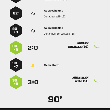
Auswechslung
82’
  
Auswechslung
90 ’
+3
  

90 ’
:


 
+4
90 ’
Gelbe Karte
+7

90 ’
:


 
+9
90'