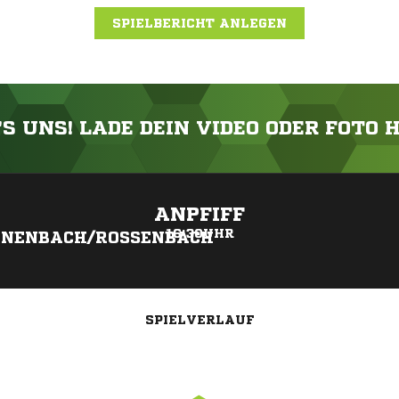
SPIELBERICHT ANLEGEN
'S UNS! LADE DEIN VIDEO ODER FOTO 
ANZEIGE
ANPFIFF
16:30UHR
NENBACH/ROSSENBACH
SPIELVERLAUF