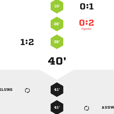
:


10’
:


26’
Eigentor
:


36’
40'
SLUNG
41’
41’
AUSW