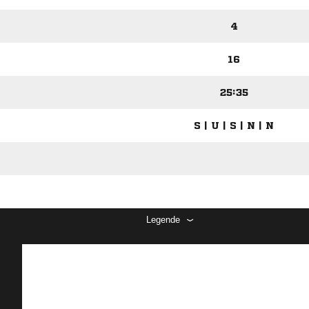
4
16
25:35
S | U | S | N | N
Legende