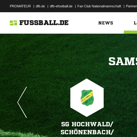
PROMATEUR
|
dfb.de
|
dfb-efootball.de
|
Fan Club Nationalmannschaft
|
Partner
FUSSBALL.DE
NEWS
L

SG HOCHWALD/​
SCHÖNENBACH/​