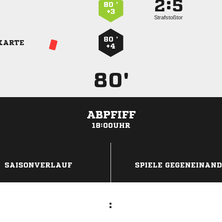
:


80 ’
+3
Strafstoßtor
80 ’
KARTE
+4
80'
ABPFIFF
18:00UHR
ANZEIGE
SAISONVERLAUF
SPIELE GEGENEINAN
: