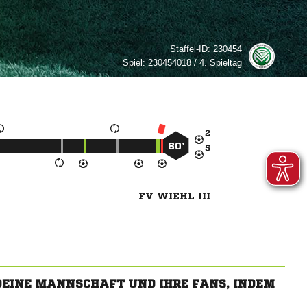
Staffel-ID:
230454
Spiel:
230454018 / 4. Spieltag

80’

FV WIEHL III
 DEINE MANNSCHAFT UND IHRE FANS, INDEM