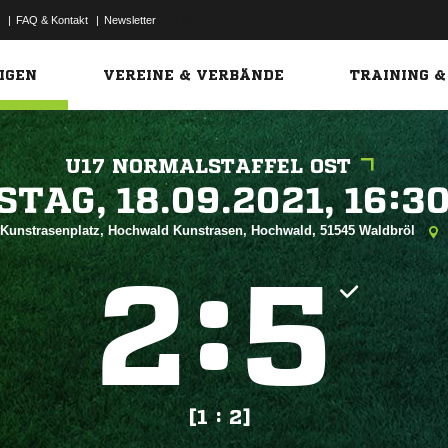
|
FAQ & Kontakt
|
Newsletter
Link
IGEN
VEREINE & VERBÄNDE
TRAINING &
U17 NORMALSTAFFEL OST
 


Kunstrasenplatz, Hochwald Kunstrasen, Hochwald, 51545 Waldbröl
:


[1 : 2]