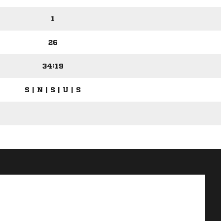
1
26
34:19
S | N | S | U | S