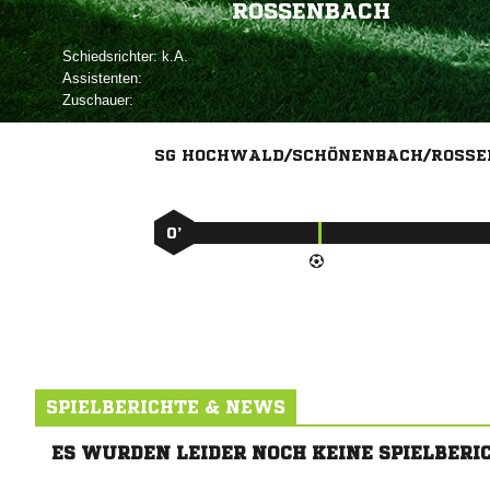
ROSSENBACH
Schiedsrichter:

Assistenten:
Zuschauer:
SG HOCHWALD/SCHÖNENBACH/ROSSE
0’
SPIELBERICHTE & NEWS
ES WURDEN LEIDER NOCH KEINE SPIELBERI