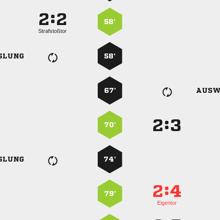
:


58’
Strafstoßtor
SLUNG
58’
67’
AUSW
:


70’
SLUNG
74’
:


79’
Eigentor