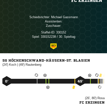
FC ERZINGEN
Schiedsrichter:
 
Assistenten:
Zuschauer:
Staffel-ID:
330152
Spiel:
330152238 / 30. Spieltag
SG HÖCHENSCHWAND-HÄUSERN-ST. BLASIEN
(24')

| (49')

0’
45’
(26', 80')

FC ERZINGEN