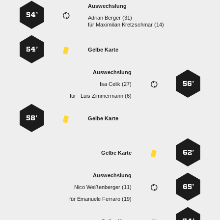
Auswechslung
54’
  
für
  
54’
Gelbe Karte
Auswechslung
56’
  
für
  
58’
Gelbe Karte
62’
Gelbe Karte
Auswechslung
65’
  
für
  