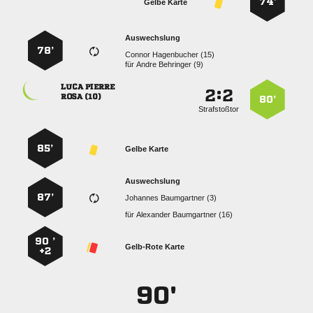
74’
Gelbe Karte
Auswechslung
78’
  
für
  
 
:


 
80’
Strafstoßtor
85’
Gelbe Karte
Auswechslung
87’
  
für
  
90 ’
Gelb-Rote Karte
+2
90'