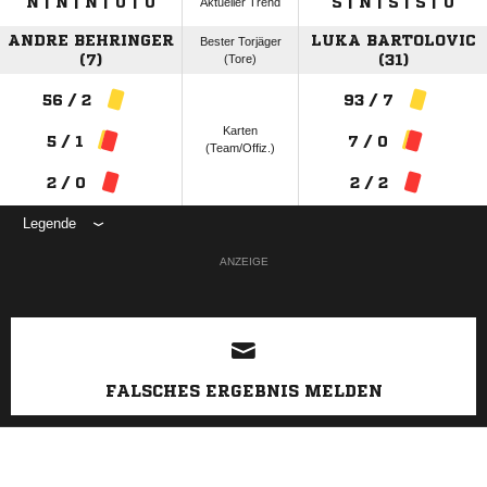
N | N | N | U | U
S | N | S | S | U
Aktueller Trend
ANDRE BEHRINGER
LUKA BARTOLOVIC
Bester Torjäger
(7)
(Tore)
(31)
56 / 2
93 / 7
Karten
5 / 1
7 / 0
(Team/Offiz.)
2 / 0
2 / 2
Legende
ANZEIGE
FALSCHES ERGEBNIS MELDEN