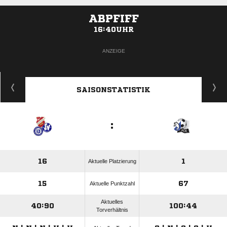
ABPFIFF
16:40UHR
ANZEIGE
SAISONSTATISTIK
:
16
1
Aktuelle Platzierung
15
67
Aktuelle Punktzahl
Aktuelles
40:90
100:44
Torverhältnis