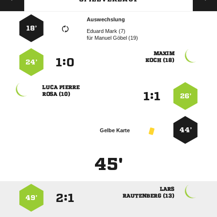
Auswechslung
18’
  
für
  

:


 
24’
 
:


 
26’
44’
Gelbe Karte
45'

:


 
49’