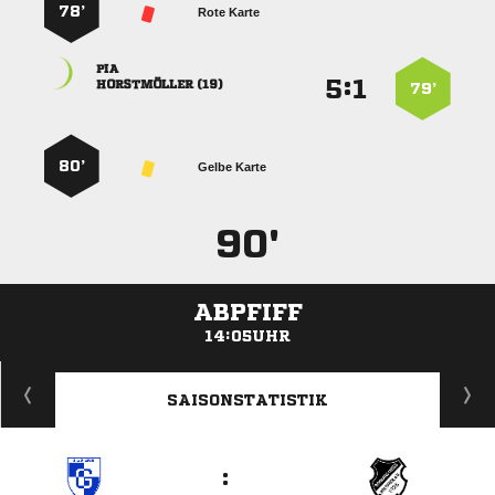
78’
Rote Karte

:


 
79’
80’
Gelbe Karte
90'
ABPFIFF
14:05UHR
ANZEIGE
SAISONSTATISTIK
: