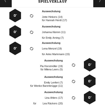
SPIELVERLAUF
Auswechslung
0’
  
für
  
Auswechslung
0’
  
für
  
Auswechslung
0’
  
für
  
Auswechslung
0’
  
für
  
Auswechslung
0’
  
für
  
Auswechslung
0’
  
für
  