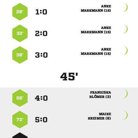

:


 
28’

:


 
33’

:


 
38’
45'

:


 
58’

:


 
72’