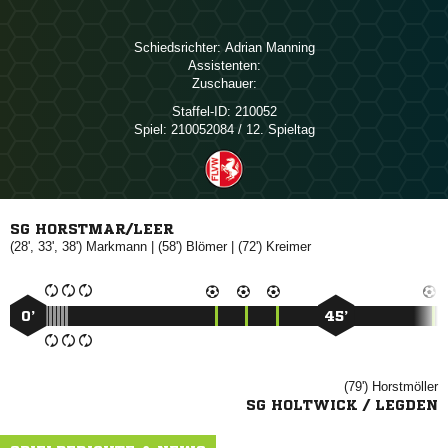
Schiedsrichter:
 
Assistenten:
Zuschauer:
Staffel-ID:
210052
Spiel:
210052084 / 12. Spieltag
SG HORSTMAR/LEER
(28', 33', 38')

| (58')

| (72')

0’
45’
(79')

SG HOLTWICK / LEGDEN