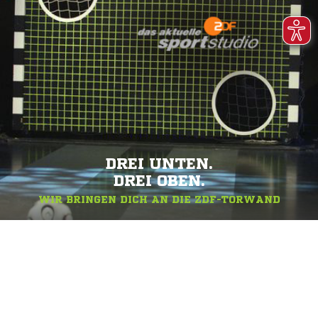
DREI UNTEN.
DREI OBEN.
WIR BRINGEN DICH AN DIE ZDF-TORWAND