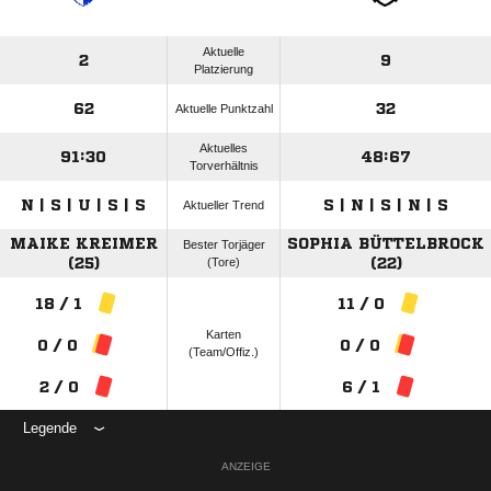
Aktuelle
2
9
Platzierung
62
32
Aktuelle Punktzahl
Aktuelles
91:30
48:67
Torverhältnis
N | S | U | S | S
S | N | S | N | S
Aktueller Trend
MAIKE KREIMER
SOPHIA BÜTTELBROCK
Bester Torjäger
(25)
(Tore)
(22)
18 / 1
11 / 0
Karten
0 / 0
0 / 0
(Team/Offiz.)
2 / 0
6 / 1
Legende
ANZEIGE