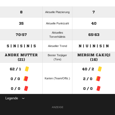
8
7
Aktuelle Platzierung
35
40
Aktuelle Punktzahl
Aktuelles
70:57
65:63
Torverhältnis
S | N | S | N | S
N | U | N | S | N
Aktueller Trend
ANDRE MUTTER
MERGIM CAKIQI
Bester Torjäger
(21)
(Tore)
(16)
62 / 1
40 / 2
Karten (Team/Offiz.)
0 / 0
2 / 0
0 / 0
0 / 0
Legende
ANZEIGE