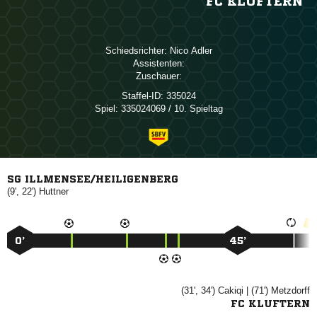
FC KLUFTERN
Schiedsrichter:
 
Assistenten:
Zuschauer:
Staffel-ID:
335024
Spiel:
335024069 / 10. Spieltag
SG ILLMENSEE/HEILIGENBERG
(9', 22')

0’
45’
(31', 34')

| (71')

FC KLUFTERN