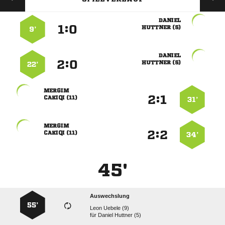

:


 
9’

:


 
22’

:


 
31’

:


 
34’
45'
Auswechslung
55’
  
für
  