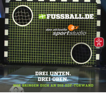
DREI UNTEN.
DREI OBEN.
WIR BRINGEN DICH AN DIE ZDF-TORWAND