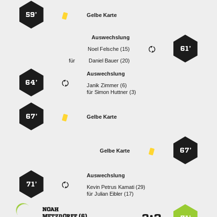
59’
Gelbe Karte
Auswechslung
61’
  
für
  
Auswechslung
64’
  
für
  
67’
Gelbe Karte
67’
Gelbe Karte
Auswechslung
71’
   
für
  

 