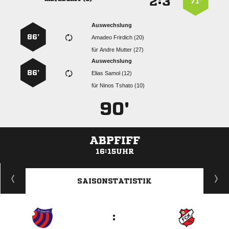
:


71’
Auswechslung
86’
  
für
  
Auswechslung
86’
  
für
  
90'
ABPFIFF
16:15UHR
ANZEIGE
SAISONSTATISTIK
: