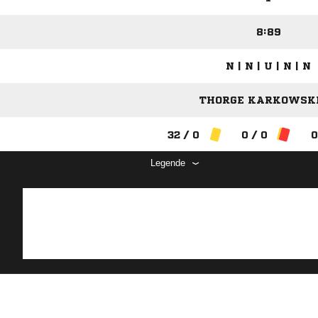
8:89
N | N | U | N | N
THORGE KARKOWSKI 
32 / 0
0 / 0
0
Legende