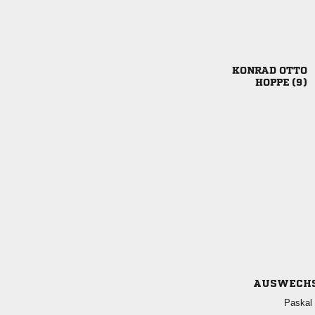
 
 
AUSWECH
 