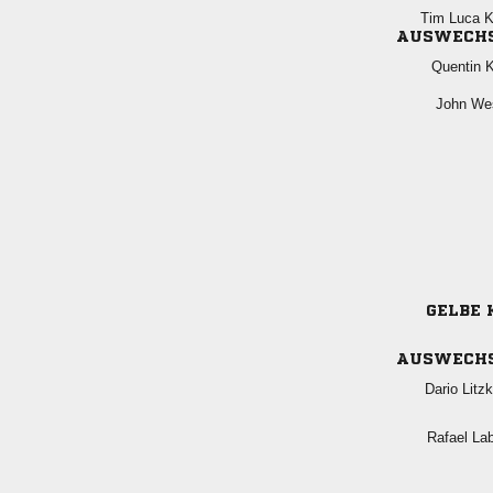
  
AUSWECH
 
 
GELBE 
AUSWECH
 
 