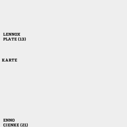

 
E KARTE

 