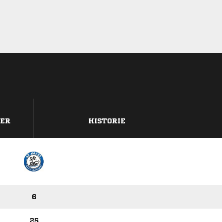
DER
HISTORIE
6
25