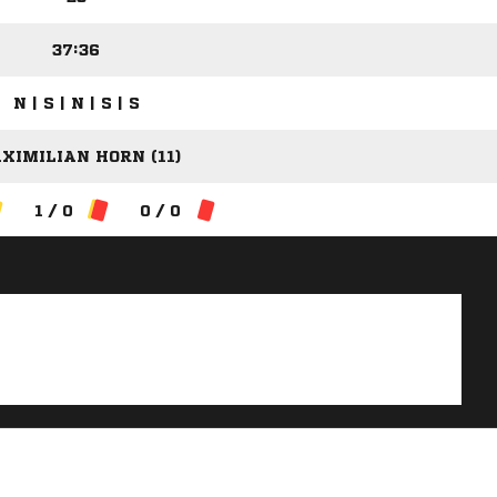
37:36
N | S | N | S | S
XIMILIAN HORN (11)
1 / 0
0 / 0