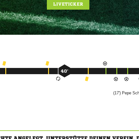
LIVETICKER
40’
(17')


CHTE ANGELEGT. UNTERSTÜTZE DEINEN VEREIN,