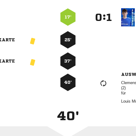
:


17’
KARTE
25’
KARTE
37’
AUSW
40’
 

für
 
40'