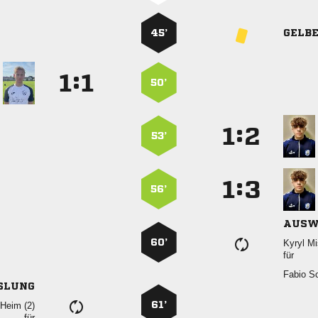
45’
GELB
:


50’
:


53’
:


56’
AUSW
60’
 
für
 
SLUNG
61’
 
für