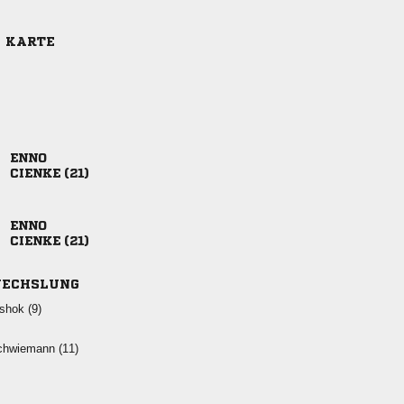
E KARTE

 

 
ECHSLUNG
 
 