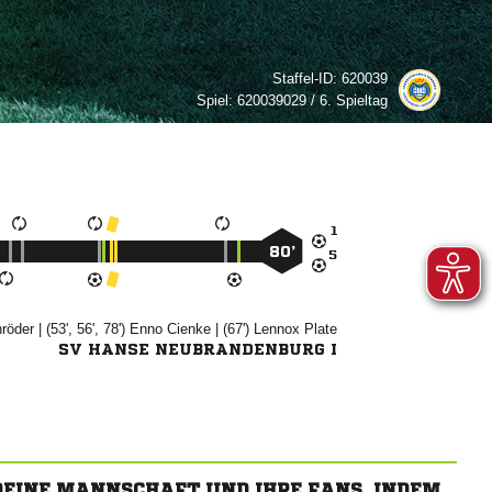
Staffel-ID:
620039
Spiel:
620039029 / 6. Spieltag

80’


| (53', 56', 78')


| (67')


SV HANSE NEUBRANDENBURG I
 DEINE MANNSCHAFT UND IHRE FANS, INDEM