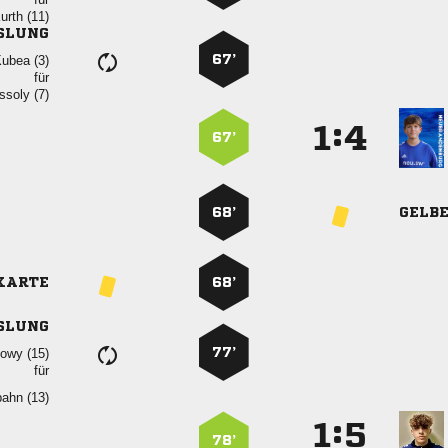
 
SLUNG
67’
 
für
 
:


67’
68’
GELB
KARTE
68’
SLUNG
77’
 
für
 
:


78’