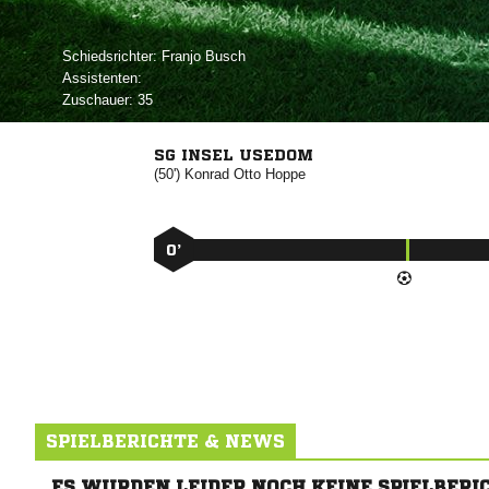
Schiedsrichter:
 
Assistenten:
Zuschauer:
35
SG INSEL USEDOM
(50')
 

0’
SPIELBERICHTE & NEWS
ES WURDEN LEIDER NOCH KEINE SPIELBERI