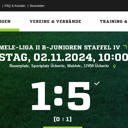
|
FAQ & Kontakt
|
Newsletter
Link
IGEN
VEREINE & VERBÄNDE
TRAINING &
MELE-LIGA II B-JUNIOREN STAFFEL IV
 


Rasenplatz, Sportplatz Ückeritz, Waldstr., 17459 Ückeritz
:


[0 : 1]