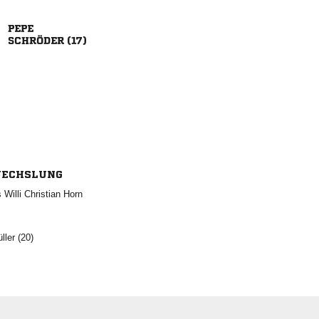

 
ECHSLUNG
  
 