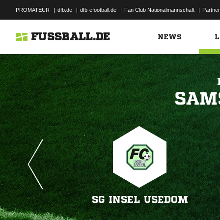
PROMATEUR
|
dfb.de
|
dfb-efootball.de
|
Fan Club Nationalmannschaft
|
Partner
FUSSBALL.DE
NEWS
L

SG INSEL USEDOM