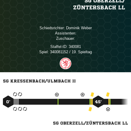
SG OBERZELL/​
ZÜNTERSBACH LL
Schiedsrichter:
 
Assistenten:
Zuschauer:
Staffel-ID:
340081
Spiel:
340081152 / 19. Spieltag
SG KRESSENBACH/ULMBACH II
0’
45’
SG OBERZELL/ZÜNTERSBACH LL