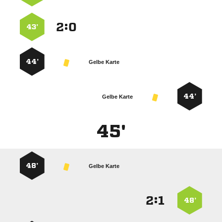
:


43’
44’
Gelbe Karte
44’
Gelbe Karte
45'
48’
Gelbe Karte
:


48’