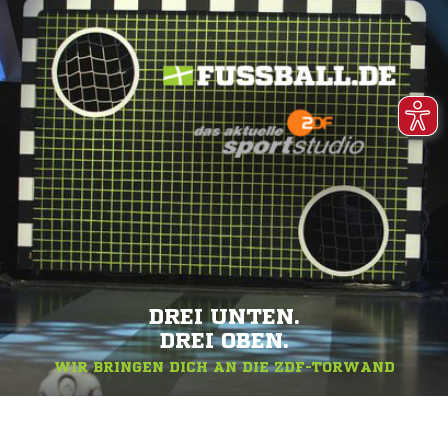
DREI UNTEN.
DREI OBEN.
WIR BRINGEN DICH AN DIE ZDF-TORWAND