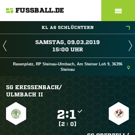
FUSSBALL.DE
KL A6 SCHLÜCHTERN
 
 
Rasenplatz, RP Steinau-Ulmbach, Am Steiner Loh 9, 36396
Steinau
SG KRESSENBACH/​
ULMBACH II

:

[2 : 0]