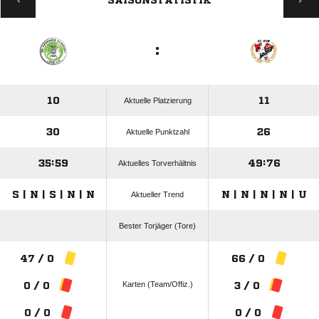
SAISONSTATISTIK
:
10
11
Aktuelle Platzierung
30
26
Aktuelle Punktzahl
35:59
49:76
Aktuelles Torverhältnis
S | N | S | N | N
N | N | N | N | U
Aktueller Trend
Bester Torjäger (Tore)
47 / 0
66 / 0
Karten (Team/Offiz.)
0 / 0
3 / 0
0 / 0
0 / 0