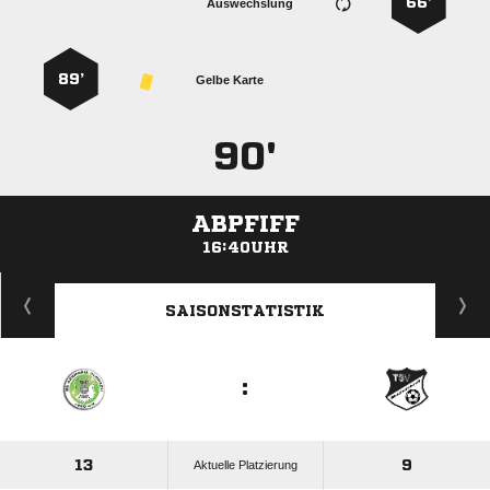
66’
Auswechslung
89’
Gelbe Karte
90'
ABPFIFF
16:40UHR
ANZEIGE
SAISONSTATISTIK
:
13
9
Aktuelle Platzierung