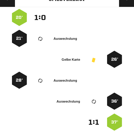
:


20’
21’
Auswechslung
26’
Gelbe Karte
28’
Auswechslung
36’
Auswechslung
:


37’