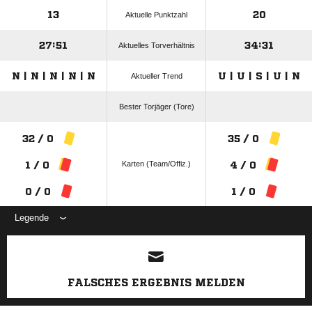
13
20
Aktuelle Punktzahl
27:51
34:31
Aktuelles Torverhältnis
N | N | N | N | N
U | U | S | U | N
Aktueller Trend
Bester Torjäger (Tore)
32 / 0
35 / 0
Karten (Team/Offiz.)
1 / 0
4 / 0
0 / 0
1 / 0
Legende
ANZEIGE
FALSCHES ERGEBNIS MELDEN