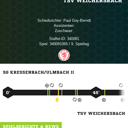
TSV WEICHERSBACH
Schiedsrichter:
 
Assistenten:
Zuschauer:
Staffel-ID:
340081
Spiel:
340081065 / 9. Spieltag
SG KRESSENBACH/ULMBACH II
0’
45’
TSV WEICHERSBACH
SPIELBERICHTE & NEWS