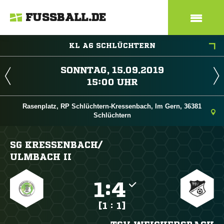
FUSSBALL.DE
KL A6 SCHLÜCHTERN
 
 
Rasenplatz, RP Schlüchtern-Kressenbach, Im Gern, 36381
Schlüchtern
SG KRESSENBACH/​
ULMBACH II

:

[1 : 1]