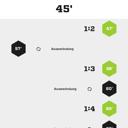
45'
:


47’
57’
Auswechslung
:


58’
60’
Auswechslung
:


60’