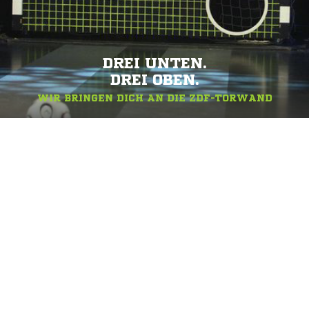
DREI UNTEN.
DREI OBEN.
WIR BRINGEN DICH AN DIE ZDF-TORWAND