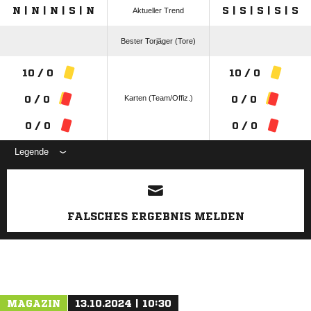
N | N | N | S | N
S | S | S | S | S
Aktueller Trend
Bester Torjäger (Tore)
10 / 0
10 / 0
Karten (Team/Offiz.)
0 / 0
0 / 0
0 / 0
0 / 0
Legende
ANZEIGE
FALSCHES ERGEBNIS MELDEN
MAGAZIN
13.10.2024 | 10:30