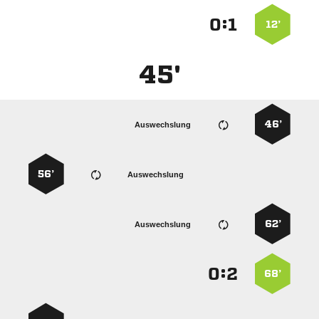
:


12’
45'
46’
Auswechslung
56’
Auswechslung
62’
Auswechslung
:


68’