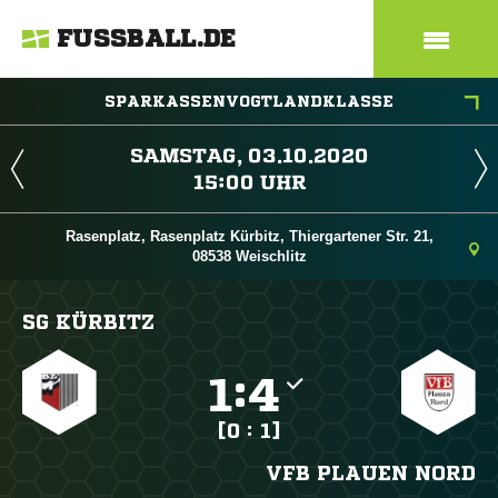
FUSSBALL.DE
SPARKASSENVOGTLANDKLASSE
 
 
Rasenplatz, Rasenplatz Kürbitz, Thiergartener Str. 21,
08538 Weischlitz
SG KÜRBITZ

:

[0 : 1]
VFB PLAUEN NORD