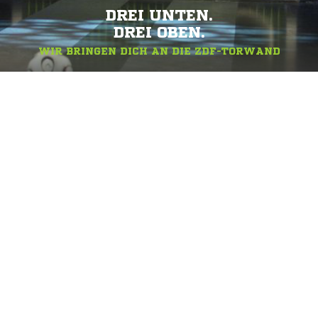
DREI UNTEN.
DREI OBEN.
WIR BRINGEN DICH AN DIE ZDF-TORWAND