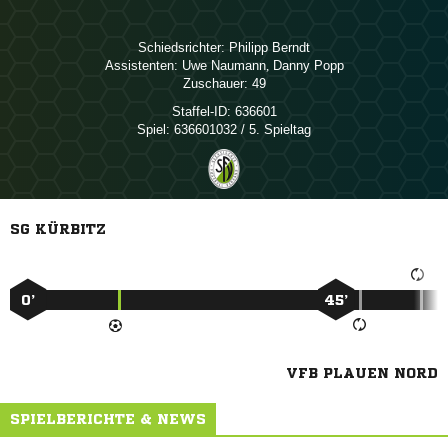
Schiedsrichter:
 
Assistenten:
 
,  
Zuschauer:
49
Staffel-ID:
636601
Spiel:
636601032 / 5. Spieltag
SG KÜRBITZ
0’
45’
VFB PLAUEN NORD
SPIELBERICHTE & NEWS