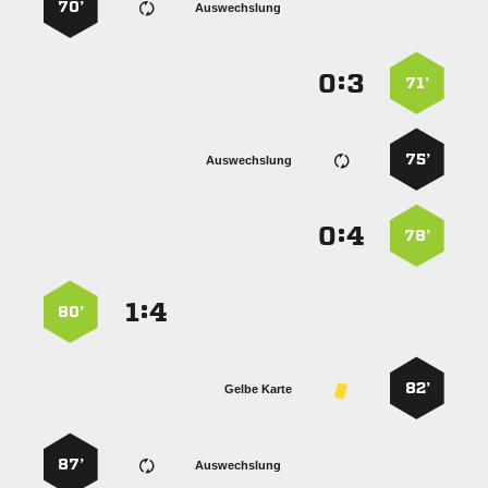
70’
Auswechslung
:


71’
75’
Auswechslung
:


78’
:


80’
82’
Gelbe Karte
87’
Auswechslung