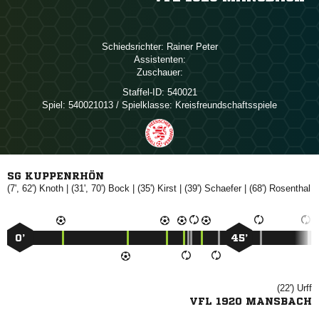
Schiedsrichter:
 
Assistenten:
Zuschauer:
Staffel-ID:
540021
Spiel:
540021013 / Spielklasse: Kreisfreundschaftsspiele
SG KUPPENRHÖN
(7', 62')

| (31', 70')

| (35')

| (39')

| (68')

0’
45’
(22')

VFL 1920 MANSBACH