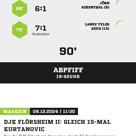

:


 
68’
 
:


 
70’
Strafstoßtor
90'
ABPFIFF
19:45UHR
ANZEIGE
MAGAZIN
08.12.2024 | 11:30
DJK FLÖRSHEIM II: GLEICH 15-MAL
KURTANOVIC