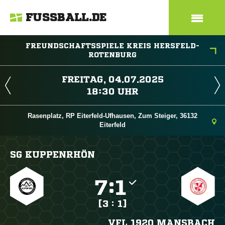
FUSSBALL.DE
FREUNDSCHAFTSSPIELE KREIS HERSFELD-
ROTENBURG
 
 
Rasenplatz, RP Eiterfeld-Ufhausen, Zum Steiger, 36132
Eiterfeld
SG KUPPENRHÖN

:

[3 : 1]
VFL 1920 MANSBACH