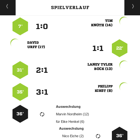
SPIELVERLAUF

:


 
7’

:


 
22’
 
:


 
31’

:


 
35’
Auswechslung
36’
  
für
  
Auswechslung
36’
  