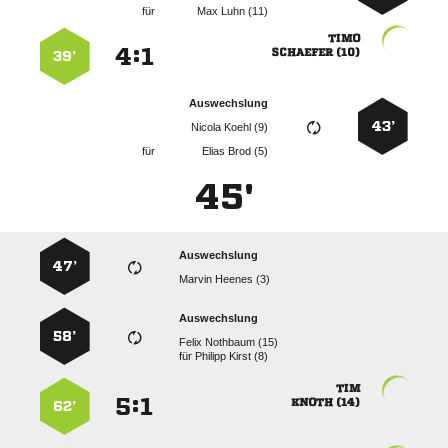
für
  

:


 
39’
Auswechslung
43’
  
für
  
45'
Auswechslung
47’
  
Auswechslung
58’
  
für
  

:


 
62’