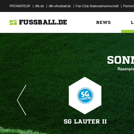
PROMATEUR
|
dfb.de
|
dfb-efootball.de
|
Fan Club Nationalmannschaft
|
Partner
FUSSBALL.DE
NEWS
L

Rasenpla
SG LAUTER II