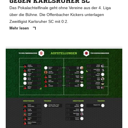
GEGEN KARLSRUHER SC
Das Pokalachtelfinale geht ohne Vereine aus der 4. Liga
über die Bühne. Die Offenbacher Kickers unterlagen
Zweitligist Karlsruher SC mit 0:2.
Mehr lesen