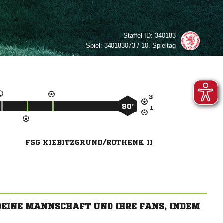
Staffel-ID:
340183
Spiel:
340183073 / 10. Spieltag

90’

FSG KIEBITZGRUND/ROTHENK II
 DEINE MANNSCHAFT UND IHRE FANS, INDEM