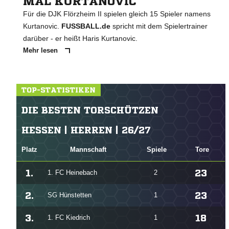
MAL KURTANOVIC
Für die DJK Flörzheim II spielen gleich 15 Spieler namens
Kurtanovic.
FUSSBALL.de
spricht mit dem Spielertrainer
darüber - er heißt Haris Kurtanovic.
Mehr lesen
TOP-STATISTIKEN
DIE BESTEN TORSCHÜTZEN
HESSEN | HERREN | 26/27
Platz
Mannschaft
Spiele
Tore
1.
23
1. FC Heinebach
2
2.
23
SG Hünstetten
1
3.
18
1. FC Kiedrich
1