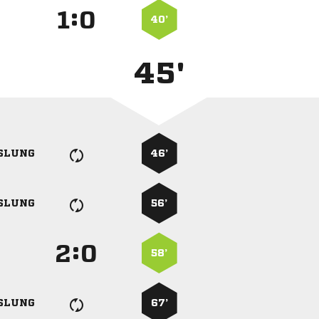
:


40’
45'
SLUNG
46’
SLUNG
56’
:


58’
SLUNG
67’