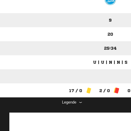
9
20
25:34
U | U | N | N | S
17 / 0
2 / 0
0
Legende