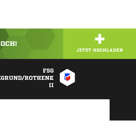
+
HOCH!
JETZT HOCHLADEN
FSG
ZGRUND/ROTHENK
II