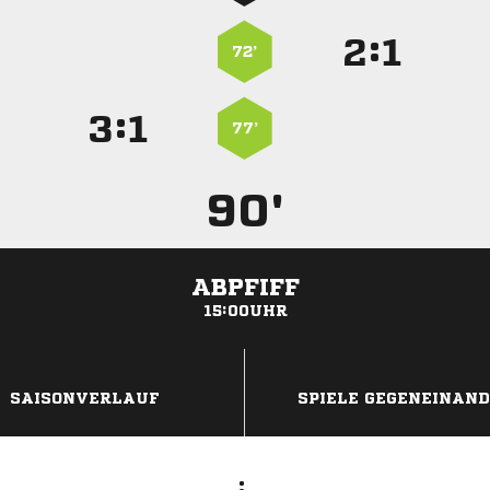
:


72’
:


77’
90'
ABPFIFF
15:00UHR
ANZEIGE
SAISONVERLAUF
SPIELE GEGENEINAN
: