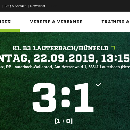
|
FAQ & Kontakt
|
Newsletter
Link
IGEN
VEREINE & VERBÄNDE
TRAINING &
KL B3 LAUTERBACH/HÜNFELD
 


tz, RP Lauterbach-Wallenrod, Am Hessenwald 1, 36341 Lauterbach (Hes
:


[1 : 0]