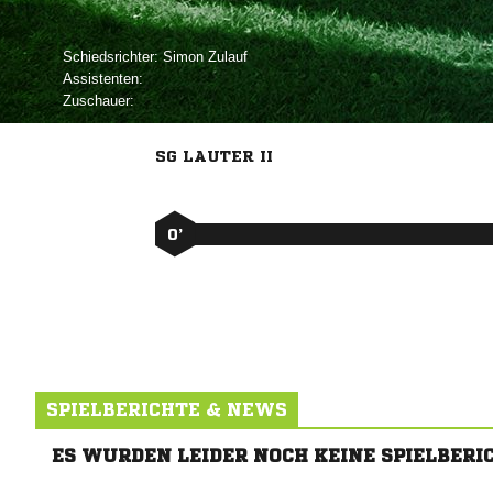
Schiedsrichter:
 
Assistenten:
Zuschauer:
SG LAUTER II
0’
SPIELBERICHTE & NEWS
ES WURDEN LEIDER NOCH KEINE SPIELBERI