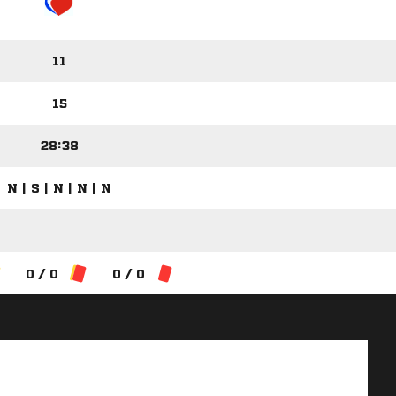
11
15
28:38
N | S | N | N | N
0 / 0
0 / 0