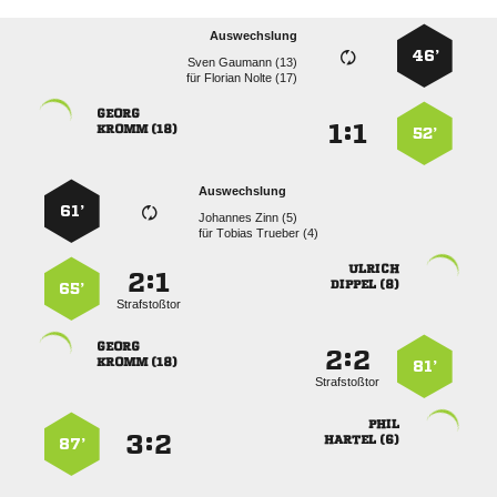
Auswechslung
46’
  
für
  

:


 
52’
Auswechslung
61’
  
für
  

:


 
65’
Strafstoßtor

:


 
81’
Strafstoßtor

:


 
87’