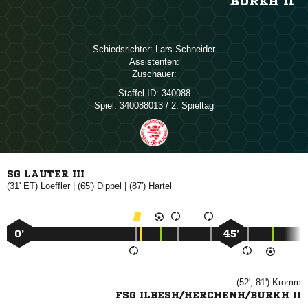
BURKH II
Schiedsrichter:
 
Assistenten:
Zuschauer:
Staffel-ID:
340088
Spiel:
340088013 / 2. Spieltag
SG LAUTER III
(31' ET)

| (65')

| (87')

0’
45’
(52', 81')

FSG ILBESH/HERCHENH/BURKH II