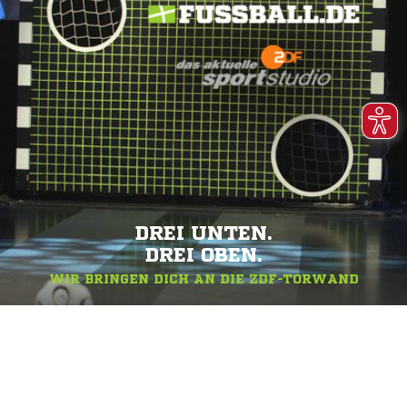
DREI UNTEN.
DREI OBEN.
WIR BRINGEN DICH AN DIE ZDF-TORWAND