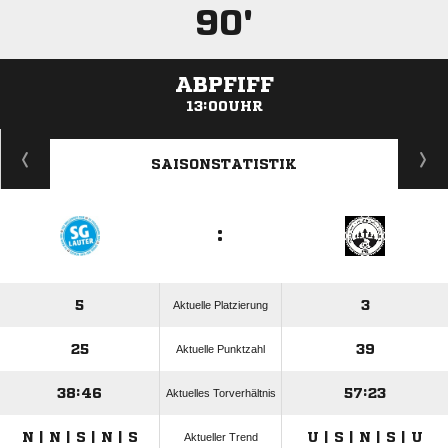
90'
ABPFIFF
13:00UHR
ANZEIGE
SAISONSTATISTIK
:
5
3
Aktuelle Platzierung
25
39
Aktuelle Punktzahl
38:46
57:23
Aktuelles Torverhältnis
N | N | S | N | S
U | S | N | S | U
Aktueller Trend