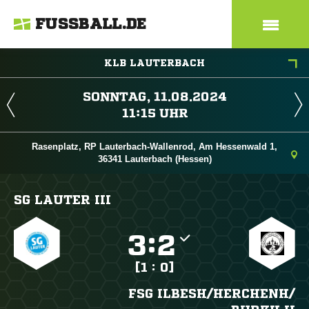
FUSSBALL.DE
KLB LAUTERBACH
 
 
Rasenplatz, RP Lauterbach-Wallenrod, Am Hessenwald 1,
36341 Lauterbach (Hessen)
SG LAUTER III

:

[1 : 0]
FSG ILBESH/​HERCHENH/​