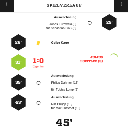
SPIELVERLAUF
Auswechslung
25’
  
für
  
26’
Gelbe Karte

:


 
31’
Eigentor
Auswechslung
35’
  
für
  
Auswechslung
43’
  
für
  
45'