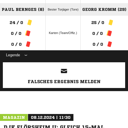
PAUL BERNGES (8)
GEORG KROMM (29)
Bester Torjäger (Tore)
24 / 0
25 / 0
Karten (Team/Offiz.)
0 / 0
0 / 0
0 / 0
0 / 0
Legende
ANZEIGE
FALSCHES ERGEBNIS MELDEN
MAGAZIN
08.12.2024 | 11:30
DJK FLÖRSHEIM II: GLEICH 15-MAL