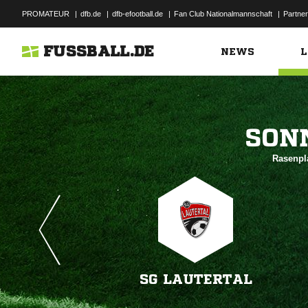
PROMATEUR
|
dfb.de
|
dfb-efootball.de
|
Fan Club Nationalmannschaft
|
Partner
FUSSBALL.DE
NEWS
L

Rasenpla
SG LAUTERTAL