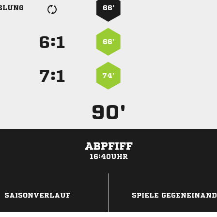
SLUNG
66’
:


66’
:


74’
90'
ABPFIFF
16:40UHR
ANZEIGE
SAISONVERLAUF
SPIELE GEGENEINAN