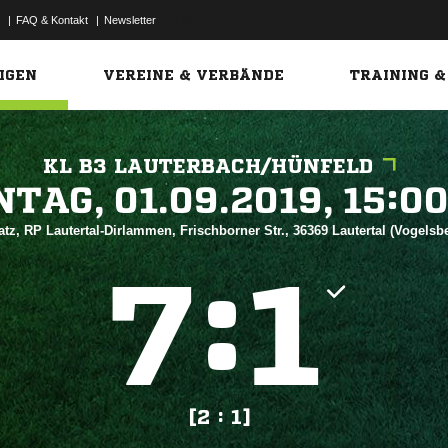
|
FAQ & Kontakt
|
Newsletter
Link
IGEN
VEREINE & VERBÄNDE
TRAINING &
KL B3 LAUTERBACH/HÜNFELD
 


tz, RP Lautertal-Dirlammen, Frischborner Str., 36369 Lautertal (Vogelsb
:


[2 : 1]