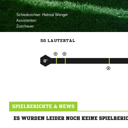
Schiedsrichter:
 
Assistenten:
Zuschauer:
SG LAUTERTAL
0’
SPIELBERICHTE & NEWS
ES WURDEN LEIDER NOCH KEINE SPIELBERI