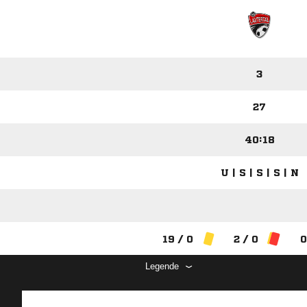
3
27
40:18
U | S | S | S | N
19 / 0
2 / 0
0
Legende