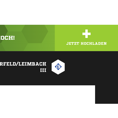
+
HOCH!
JETZT HOCHLADEN
ERFELD/LEIMBACH
III