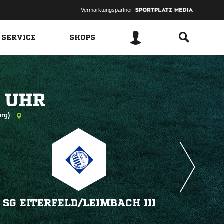
Vermarktungspartner:
 SERVICE
SHOPS
 
erg)
SG EITERFELD/​LEIMBACH III