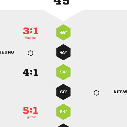
45'
:


46’
Eigentor
SLUNG
49’
:


54’
60’
AUSW
:


64’
Eigentor