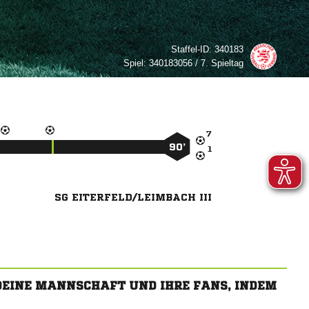
Staffel-ID:
340183
Spiel:
340183056 / 7. Spieltag

90’

SG EITERFELD/LEIMBACH III
 DEINE MANNSCHAFT UND IHRE FANS, INDEM