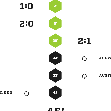
:


2’
:


5’
:


20’
33’
AUSW
33’
AUSW
SLUNG
42’