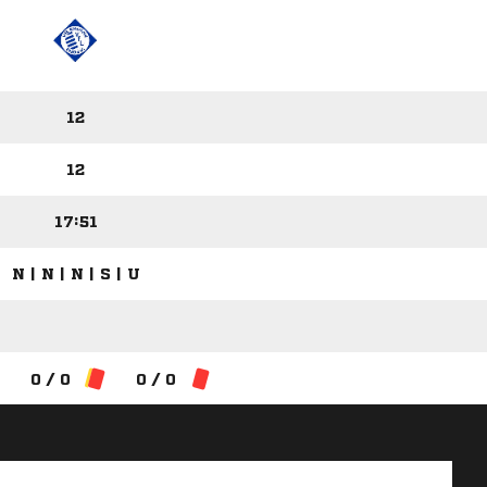
12
12
17:51
N | N | N | S | U
0 / 0
0 / 0