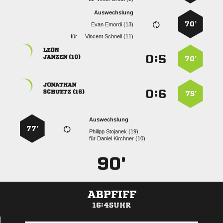
Auswechslung
70’
  
für
  

:


 
70’

:


 
75’
Auswechslung
77’
  
für
  
90'
ABPFIFF
16:45UHR
ANZEIGE