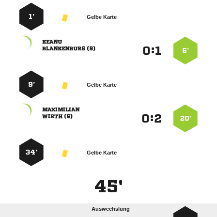
1’
Gelbe Karte

:


 
6’
9’
Gelbe Karte

:


 
20’
34’
Gelbe Karte
45'
Auswechslung