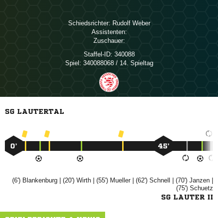
Schiedsrichter:
 
Assistenten:
Zuschauer:
Staffel-ID:
340088
Spiel:
340088068 / 14. Spieltag
SG LAUTERTAL
0’
45’
(6')

| (20')

| (55')

| (62')

| (70')

|
(75')

SG LAUTER II