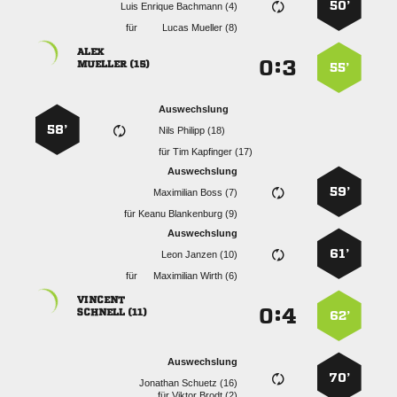
50’
   
für
  

:


 
55’
Auswechslung
58’
  
für
  
Auswechslung
59’
  
für
  
Auswechslung
61’
  
für
  

:


 
62’
Auswechslung
70’
  
für
  