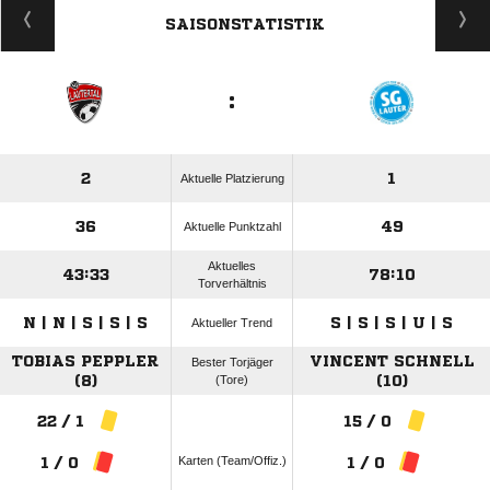
SAISONSTATISTIK
:
2
1
Aktuelle Platzierung
36
49
Aktuelle Punktzahl
Aktuelles
43:33
78:10
Torverhältnis
N | N | S | S | S
S | S | S | U | S
Aktueller Trend
TOBIAS PEPPLER
VINCENT SCHNELL
Bester Torjäger
(8)
(Tore)
(10)
22 / 1
15 / 0
Karten (Team/Offiz.)
1 / 0
1 / 0