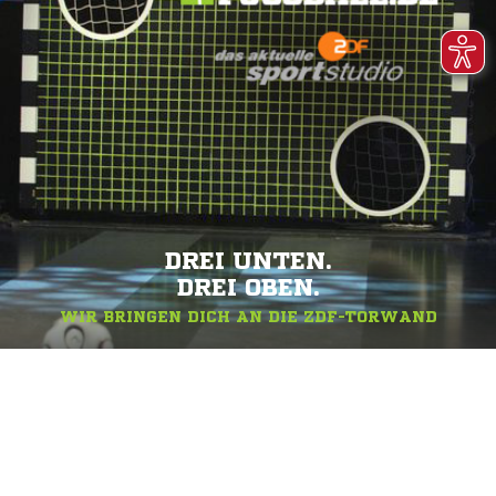
DREI UNTEN.
DREI OBEN.
WIR BRINGEN DICH AN DIE ZDF-TORWAND