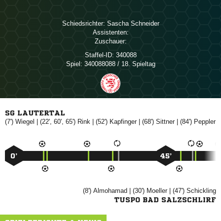
Schiedsrichter:
 
Assistenten:
Zuschauer:
Staffel-ID:
340088
Spiel:
340088088 / 18. Spieltag
SG LAUTERTAL
(7')

| (22', 60', 65')

| (52')

| (68')

| (84')

0’
45’
(8')

| (30')

| (47')

TUSPO BAD SALZSCHLIRF