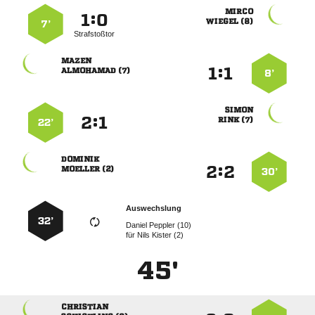

:


 
7’
Strafstoßtor

:


 
8’

:


 
22’

:


 
30’
Auswechslung
32’
  
für
  
45'
