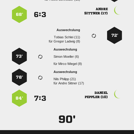

:


 
68’
Auswechslung
72’
  
für
  
Auswechslung
73’
  
für
  
Auswechslung
78’
  
für
  

:


 
84’
90'