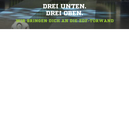
DREI UNTEN.
DREI OBEN.
WIR BRINGEN DICH AN DIE ZDF-TORWAND