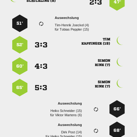
:


 
47’
Auswechslung
51’
  
für
  

:


 
52’

:


 
60’

:


 
65’
Auswechslung
66’
  
für
  
Auswechslung
68’
  
für
  