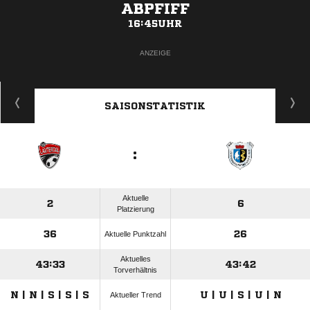
ABPFIFF
16:45UHR
ANZEIGE
SAISONSTATISTIK
:
Aktuelle
2
6
Platzierung
36
26
Aktuelle Punktzahl
Aktuelles
43:33
43:42
Torverhältnis
N | N | S | S | S
U | U | S | U | N
Aktueller Trend