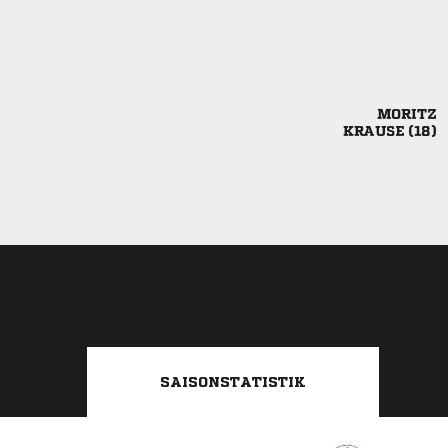

 
SAISONSTATISTIK