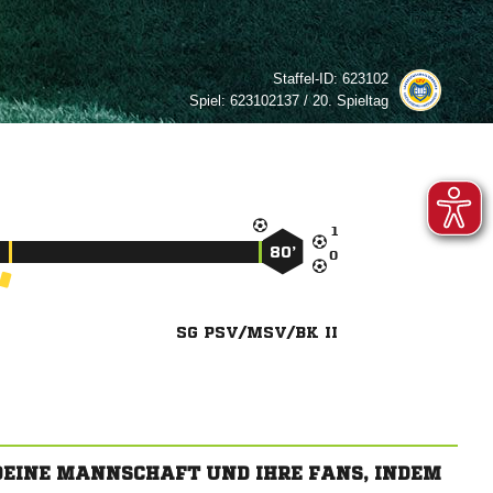
Staffel-ID:
623102
Spiel:
623102137 / 20. Spieltag

80’

SG PSV/MSV/BK II
 DEINE MANNSCHAFT UND IHRE FANS, INDEM