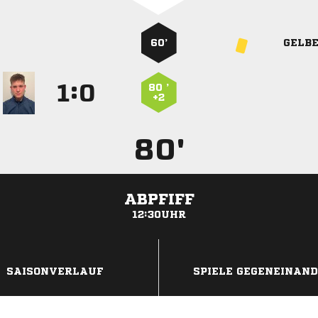
60’
GELB
:


80 ’
+2
80'
ABPFIFF
12:30UHR
ANZEIGE
SAISONVERLAUF
SPIELE GEGENEINAN