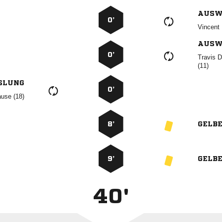
AUSW
0’
 
AUSW
0’
 

SLUNG
0’
 
8’
GELB
9’
GELB
40'