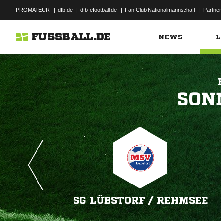
PROMATEUR
|
dfb.de
|
dfb-efootball.de
|
Fan Club Nationalmannschaft
|
Partner
FUSSBALL.DE
NEWS
L

SG LÜBSTORF /​ REHMSEE