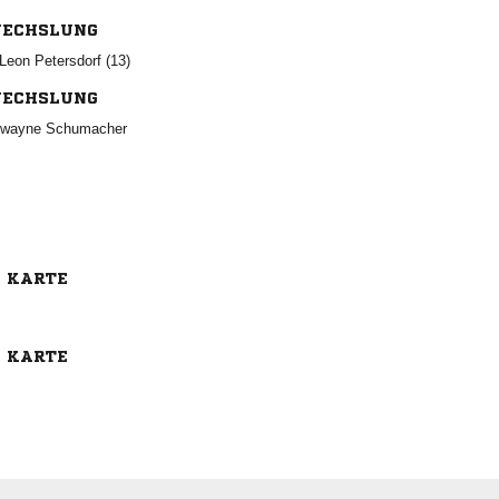
ECHSLUNG
  
ECHSLUNG
 
E KARTE
E KARTE