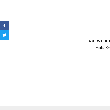
AUSWECH
 