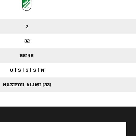
7
32
58:49
U | S | S | S | N
NAZIFOU ALIMI (23)