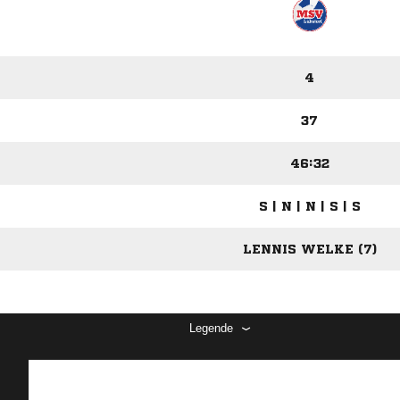
4
37
46:32
S | N | N | S | S
LENNIS WELKE (7)
Legende