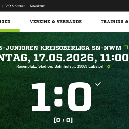
|
FAQ & Kontakt
|
Newsletter
Link
IGEN
VEREINE & VERBÄNDE
TRAINING &
B-JUNIOREN KREISOBERLIGA SN-NWM
 


Rasenplatz, Stadion, Bahnhofstr., 19069 Lübstorf
:


[0 : 0]