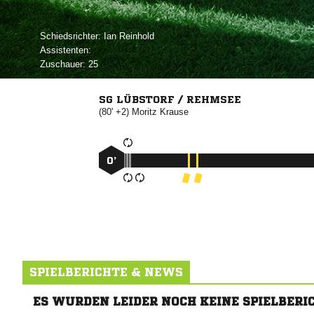
Schiedsrichter:
 
Assistenten:
Zuschauer:
25
SG LÜBSTORF / REHMSEE
(80' +2)


0’
SPIELBERICHTE & NEWS
ES WURDEN LEIDER NOCH KEINE SPIELBERI