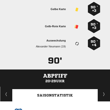
90 ’
Gelbe Karte
+3
90 ’
Gelb-Rote Karte
+3
Auswechslung
90 ’
+4
  
90'
ABPFIFF
20:29UHR
ANZEIGE
SAISONSTATISTIK