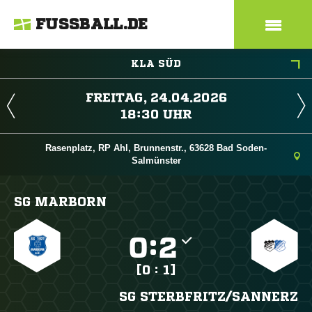
FUSSBALL.DE
KLA SÜD
 
 
Rasenplatz, RP Ahl, Brunnenstr., 63628 Bad Soden-
Salmünster
SG MARBORN

:

[0 : 1]
SG STERBFRITZ/​SANNERZ