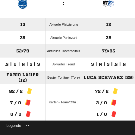
:
13
12
Aktuelle Platzierung
35
39
Aktuelle Punktzahl
52:79
79:85
Aktuelles Torverhältnis
N | U | N | S | S
S | N | S | N | N
Aktueller Trend
FABIO LAUER
LUCA SCHWARZ (29)
Bester Torjäger (Tore)
(12)
82 / 2
72 / 2
Karten (Team/Offiz.)
7 / 0
2 / 0
0 / 0
1 / 0
Legende