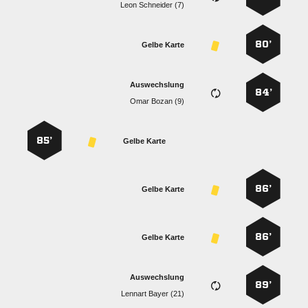
  
80’
Gelbe Karte
Auswechslung
84’
  
85’
Gelbe Karte
86’
Gelbe Karte
86’
Gelbe Karte
Auswechslung
89’
  