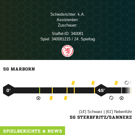
Schiedsrichter:

Assistenten:
Zuschauer:
Staffel-ID:
340081
Spiel:
340081215 / 24. Spieltag
SG MARBORN
0’
45’
(14')

| (61')

SG STERBFRITZ/SANNERZ
SPIELBERICHTE & NEWS