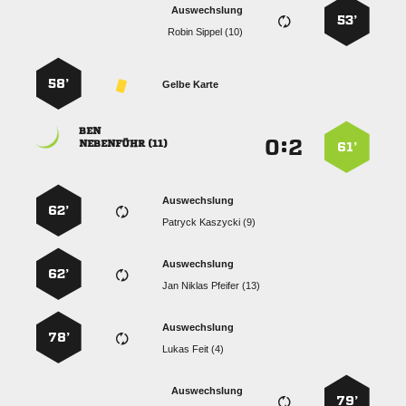
Auswechslung
53’
  
58’
Gelbe Karte

:


 
61’
Auswechslung
62’
  
Auswechslung
62’
   
Auswechslung
78’
  
Auswechslung
79’