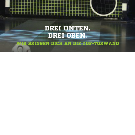
DREI UNTEN.
DREI OBEN.
WIR BRINGEN DICH AN DIE ZDF-TORWAND