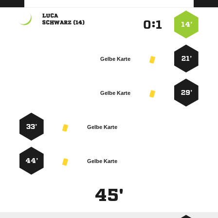

:


 
14’
21’
Gelbe Karte
29’
Gelbe Karte
33’
Gelbe Karte
44’
Gelbe Karte
45'