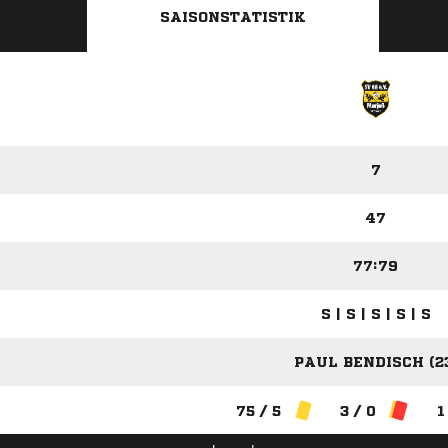
SAISONSTATISTIK
7
47
77:79
S | S | S | S | S
PAUL BENDISCH (2
75 / 5
3 / 0
1