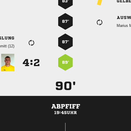
83’
GELB
AUSW
87’
 
SLUNG
87’
 
:


89’
90'
ABPFIFF
19:45UHR
ANZEIGE