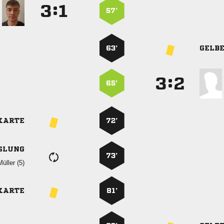
:


57’
63’
GELB
:


65’
KARTE
72’
SLUNG
73’
 
KARTE
81’