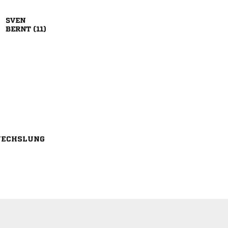

 
ECHSLUNG