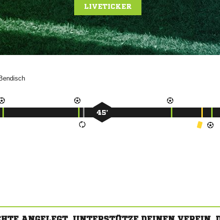
LIVETICKER

45’
CHTE ANGELEGT. UNTERSTÜTZE DEINEN VEREIN,