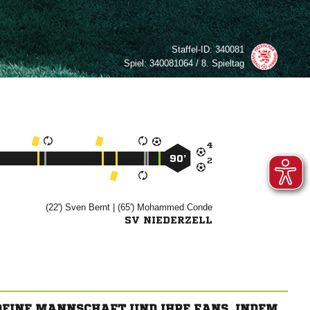
Staffel-ID:
340081
Spiel:
340081064 / 8. Spieltag

90’

(22')


| (65')


SV NIEDERZELL
 DEINE MANNSCHAFT UND IHRE FANS, INDEM