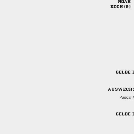

 
GELBE 
AUSWECH
 
GELBE 