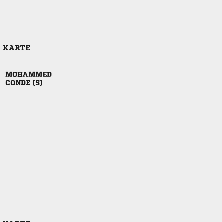
E KARTE

 