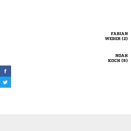

 

 