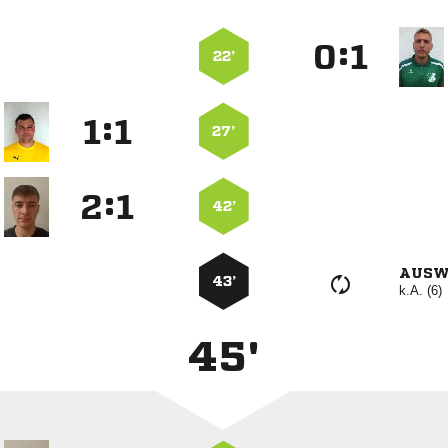
:


22’
:


27’
:


42’
AUSW
43’
k.A. (6)
45'