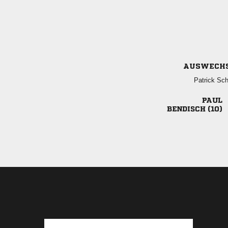
AUSWECH
 

 