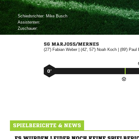
Schiedsrichter:
 
Assistenten:
Zuschauer:
SG MARJOSS/MERNES
(27')


| (42', 57')


| (89')

0’
SPIELBERICHTE & NEWS
ES WURDEN LEIDER NOCH KEINE SPIELBERI