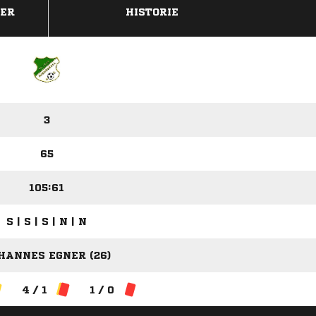
DER
HISTORIE
3
65
105:61
S | S | S | N | N
HANNES EGNER (26)
4 / 1
1 / 0