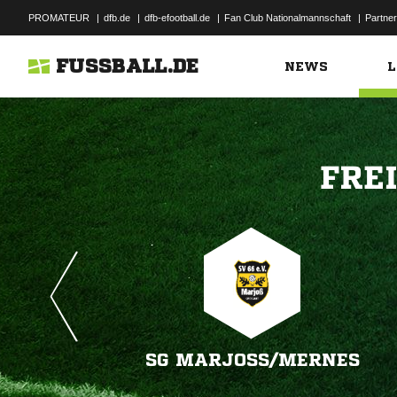
PROMATEUR
|
dfb.de
|
dfb-efootball.de
|
Fan Club Nationalmannschaft
|
Partner
FUSSBALL.DE
NEWS
L

SG MARJOSS/​MERNES