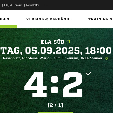
|
FAQ & Kontakt
|
Newsletter
Link
IGEN
VEREINE & VERBÄNDE
TRAINING &
KLA SÜD
 


Rasenplatz, RP Steinau-Marjoß, Zum Finkenrain, 36396 Steinau
:


[2 : 1]