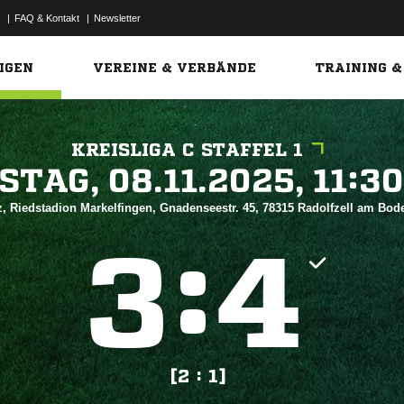
|
FAQ & Kontakt
|
Newsletter
Link
IGEN
VEREINE & VERBÄNDE
TRAINING &
KREISLIGA C STAFFEL 1
 


z, Riedstadion Markelfingen, Gnadenseestr. 45, 78315 Radolfzell am Bo
:


[2 : 1]