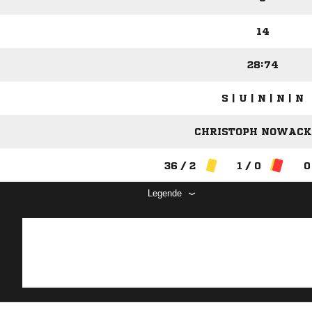
14
28:74
S | U | N | N | N
CHRISTOPH NOWACK 
36 / 2
1 / 0
0
Legende