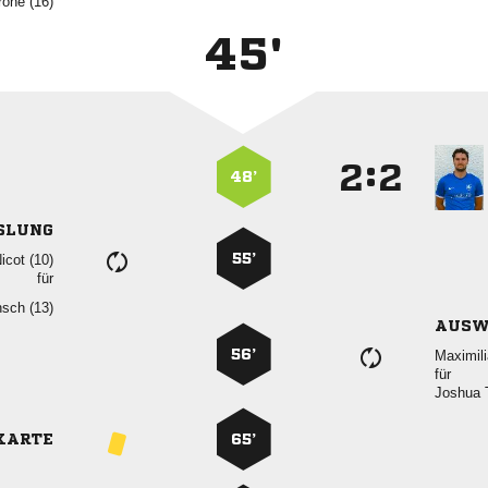
 
45'
:


48’
SLUNG
55’
 
für
 
AUSW
56’

für
 
KARTE
65’