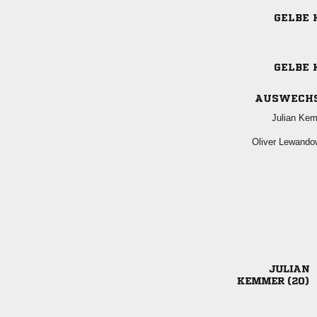
GELBE 
GELBE 
AUSWECH
 
 

 