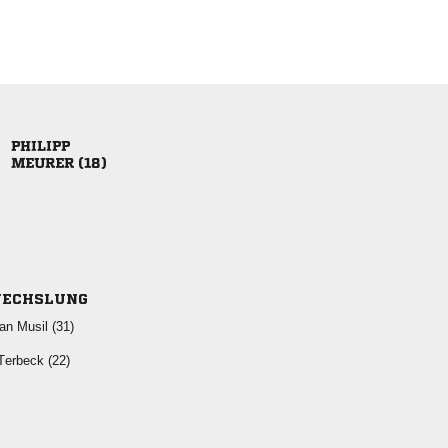

 
ECHSLUNG
  
 