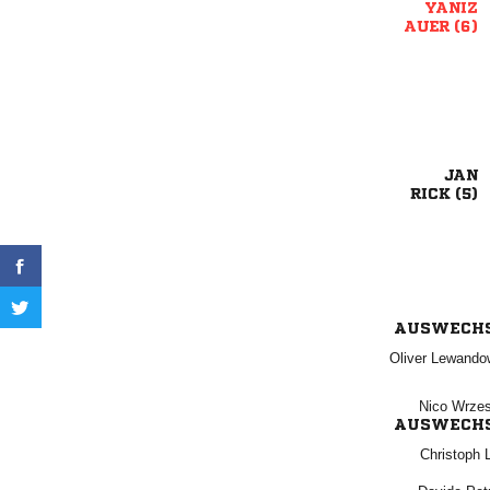

 

 
AUSWECH
 
 
AUSWECH
 