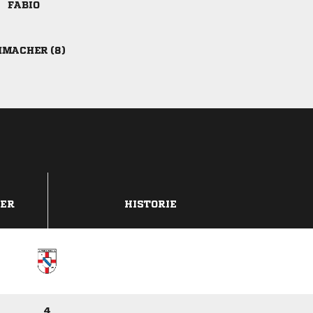

 
DER
HISTORIE
4