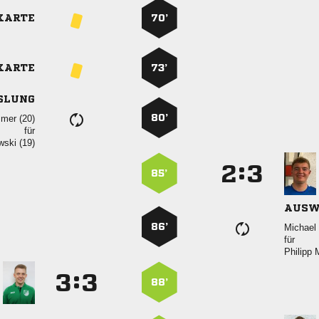
KARTE
70’
KARTE
73’
SLUNG
80’
 
für
 
:


85’
AUSW
86’
 
für
 
:


88’