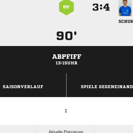
:


89’

90'
ABPFIFF
13:15UHR
ANZEIGE
SAISONVERLAUF
SPIELE GEGENEINAN
:
Aktuelle Platzierung