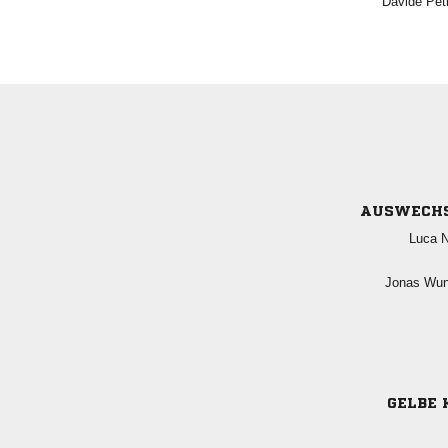
 
AUSWECH
 
 
GELBE 