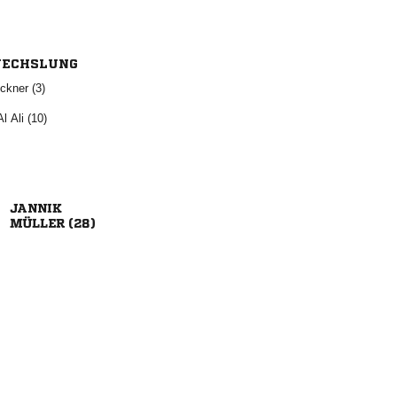
ECHSLUNG
 
  

 