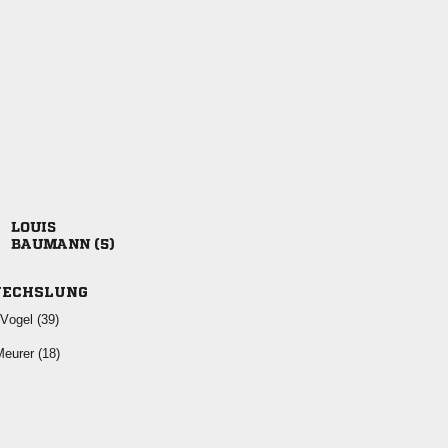

 
ECHSLUNG
 
 