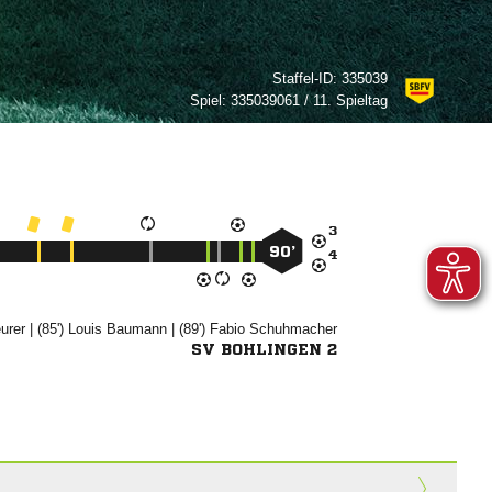
Staffel-ID:
335039
Spiel:
335039061 / 11. Spieltag

90’


| (85')


| (89')


SV BOHLINGEN 2