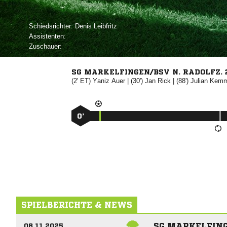
Schiedsrichter:
 
Assistenten:
Zuschauer:
SG MARKELFINGEN/BSV N. RADOLFZ. 
(2' ET)


| (30')


| (88')


0’
SPIELBERICHTE & NEWS
SG MARKELFING
08.11.2025