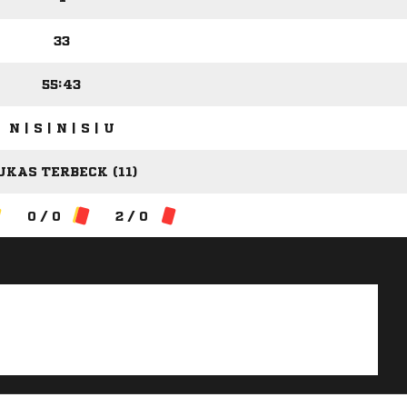
33
55:43
N | S | N | S | U
UKAS TERBECK (11)
0 / 0
2 / 0