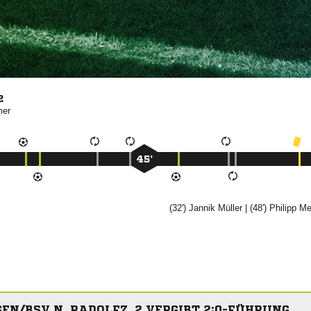
2

45’
(32')


| (48')


EN/BSV N. RADOLFZ. 2 VERGIBT 2:0-FÜHRUNG