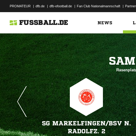
PROMATEUR
|
dfb.de
|
dfb-efootball.de
|
Fan Club Nationalmannschaft
|
Partner
FUSSBALL.DE
NEWS
L

Rasenplat
SG MARKELFINGEN/​BSV N.
RADOLFZ. 2