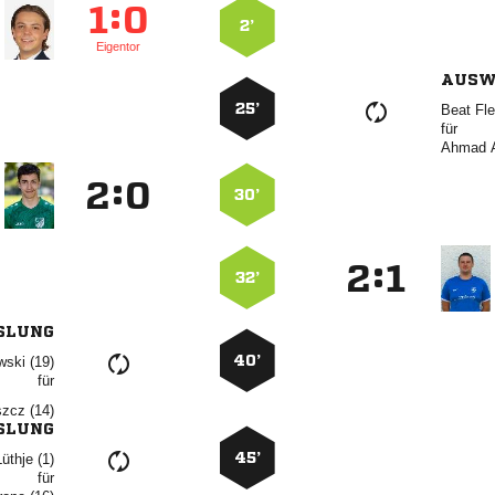
:


2’
Eigentor
AUSW
25’
 
für
 
:


30’
:


32’
SLUNG
40’
 
für
 
SLUNG
45’
 
für