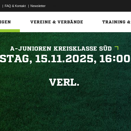
|
FAQ & Kontakt
|
Newsletter
Link
IGEN
VEREINE & VERBÄNDE
TRAINING &
A-JUNIOREN KREISKLASSE SÜD
 


VERL.