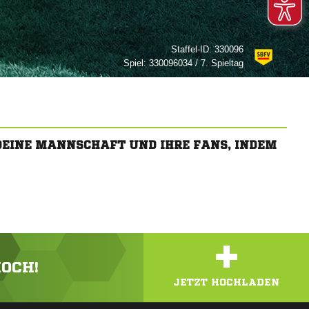
Staffel-ID:
330096
Spiel:
330096034 / 7. Spieltag
 DEINE MANNSCHAFT UND IHRE FANS, INDEM
+
HOCH!
JETZT HOCHLADEN