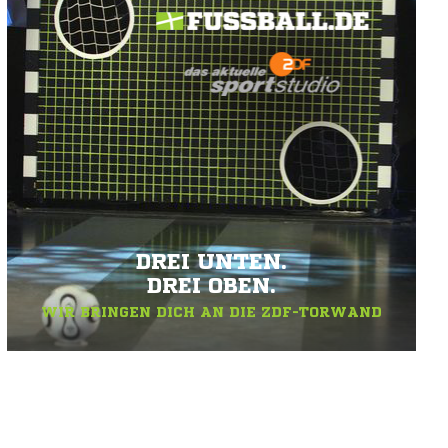
DREI UNTEN.
DREI OBEN.
WIR BRINGEN DICH AN DIE ZDF-TORWAND