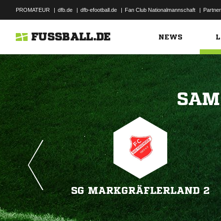
PROMATEUR
|
dfb.de
|
dfb-efootball.de
|
Fan Club Nationalmannschaft
|
Partner
FUSSBALL.DE
NEWS
L

SG MARKGRÄFLERLAND 2