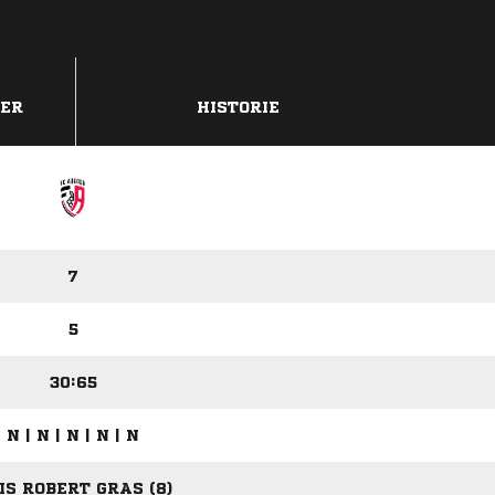
DER
HISTORIE
7
5
30:65
N | N | N | N | N
IS ROBERT GRAS (8)