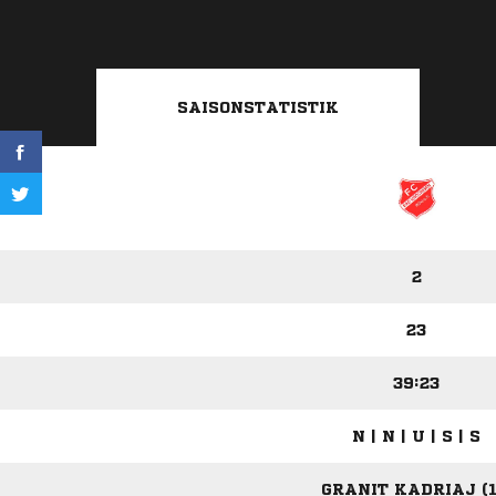
SAISONSTATISTIK
2
23
39:23
N | N | U | S | S
GRANIT KADRIAJ (1