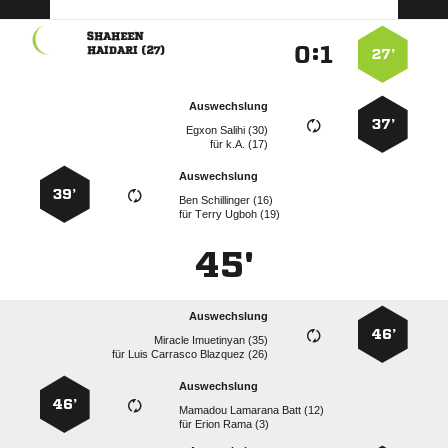

:


 
27’
Auswechslung
37’
  
für
k.A. (17)
Auswechslung
39’
  
für
  
45'
Auswechslung
46’
  
für
   
Auswechslung
46’
   
für
  