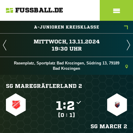
FUSSBALL.DE
A-JUNIOREN KREISKLASSE
 
 
Rasenplatz, Sportplatz Bad Krozingen, Südring 13, 79189
Bad Krozingen
SG MARKGRÄFLERLAND 2

:

[0 : 1]
SG MARCH 2