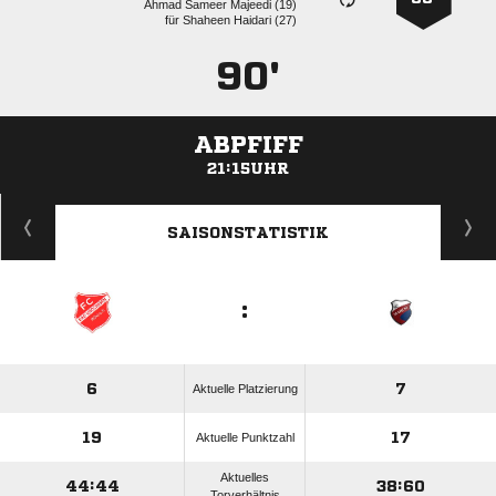
   
für
  
90'
ABPFIFF
21:15UHR
ANZEIGE
SAISONSTATISTIK
:
6
7
Aktuelle Platzierung
19
17
Aktuelle Punktzahl
Aktuelles
44:44
38:60
Torverhältnis