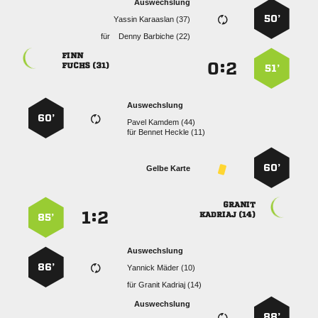
Auswechslung
50’
  
für
  

:


 
51’
Auswechslung
60’
  
für
  
60’
Gelbe Karte

:


 
85’
Auswechslung
86’
  
für
  
Auswechslung
88’