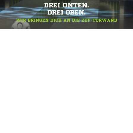
DREI UNTEN.
DREI OBEN.
WIR BRINGEN DICH AN DIE ZDF-TORWAND