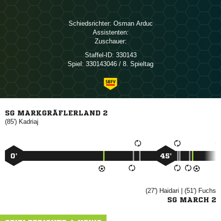
Schiedsrichter:
 
Assistenten:
Zuschauer:
Staffel-ID:
330143
Spiel:
330143046 / 8. Spieltag
SG MARKGRÄFLERLAND 2
(85')

0’
45’
(27')

| (51')

SG MARCH 2