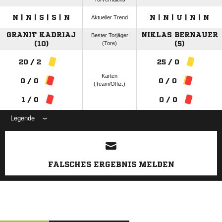
N | N | S | S | N
N | N | U | N | N
Aktueller Trend
GRANIT KADRIAJ
NIKLAS BERNAUER
Bester Torjäger
(10)
(Tore)
(5)
20 / 2
25 / 0
Karten
0 / 0
0 / 0
(Team/Offiz.)
1 / 0
0 / 0
Legende
ANZEIGE
FALSCHES ERGEBNIS MELDEN