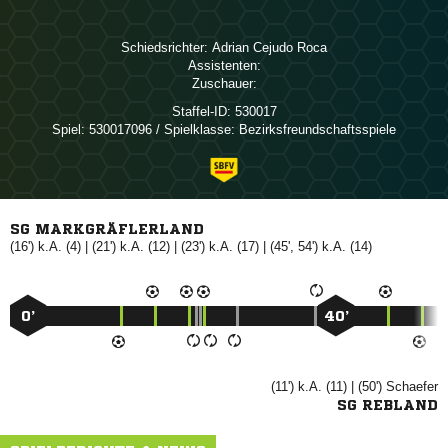
Schiedsrichter:
  
Assistenten:
Zuschauer:
Staffel-ID:
530017
Spiel:
530017096 / Spielklasse: Bezirksfreundschaftsspiele
SG MARKGRÄFLERLAND
(16') k.A. (4) | (21') k.A. (12) | (23') k.A. (17) | (45', 54') k.A. (14)
0’
40’
(11') k.A. (11) | (50')

SG REBLAND