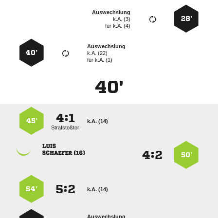
Auswechslung
28’
k.A. (3)
für
k.A. (4)
Auswechslung
40’
k.A. (22)
für
k.A. (1)
40'
:


45’
k.A. (14)
Strafstoßtor

:


 
50’
:


54’
k.A. (14)
Auswechslung