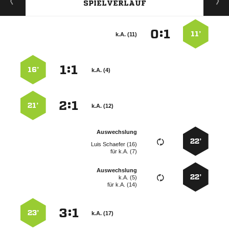
SPIELVERLAUF
:


11’
k.A. (11)
:


16’
k.A. (4)
:


21’
k.A. (12)
Auswechslung
22’
  
für
k.A. (7)
Auswechslung
22’
k.A. (5)
für
k.A. (14)
:


23’
k.A. (17)