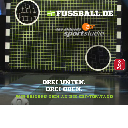
DREI UNTEN.
DREI OBEN.
WIR BRINGEN DICH AN DIE ZDF-TORWAND