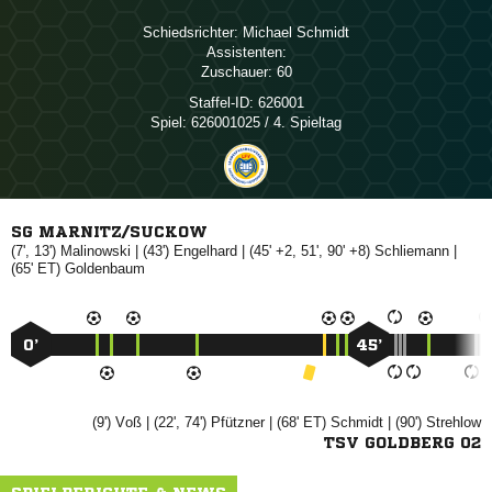
Schiedsrichter:
 
Assistenten:
Zuschauer:
60
Staffel-ID:
626001
Spiel:
626001025 / 4. Spieltag
SG MARNITZ/SUCKOW
(7', 13')

| (43')

| (45' +2, 51', 90' +8)

|
(65' ET)

0’
45’
(9')

| (22', 74')

| (68' ET)

| (90')

TSV GOLDBERG 02