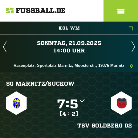
FUSSBALL.DE
KOL WM
 
 
Rasenplatz, Sportplatz Marnitz, Moosterstr., 19376 Marnitz
SG MARNITZ/​SUCKOW

:

[4 : 2]
TSV GOLDBERG 02