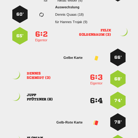
für
  
Auswechslung
60’
  
für
  

:


 
65’
Eigentor
66’
Gelbe Karte

:


 
68’
Eigentor

:


 
74’
78’
Gelb-Rote Karte