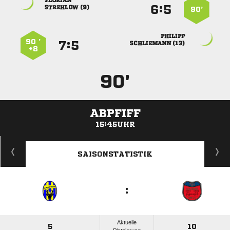

:


 
90’

90 ’
:


 
+8
90'
ABPFIFF
15:45UHR
ANZEIGE
SAISONSTATISTIK
:
Aktuelle
5
10