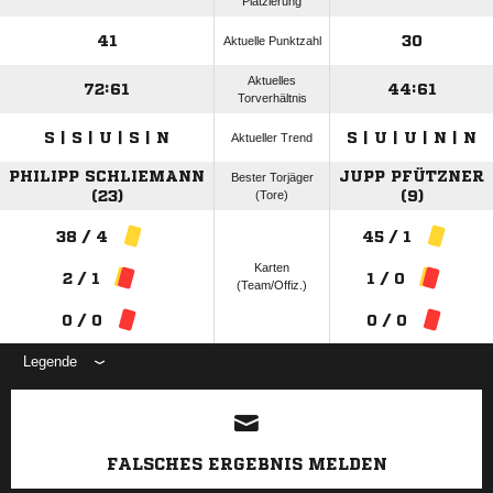
Platzierung
41
30
Aktuelle Punktzahl
Aktuelles
72:61
44:61
Torverhältnis
S | S | U | S | N
S | U | U | N | N
Aktueller Trend
PHILIPP SCHLIEMANN
JUPP PFÜTZNER
Bester Torjäger
(23)
(Tore)
(9)
38 / 4
45 / 1
Karten
2 / 1
1 / 0
(Team/Offiz.)
0 / 0
0 / 0
Legende
ANZEIGE
FALSCHES ERGEBNIS MELDEN