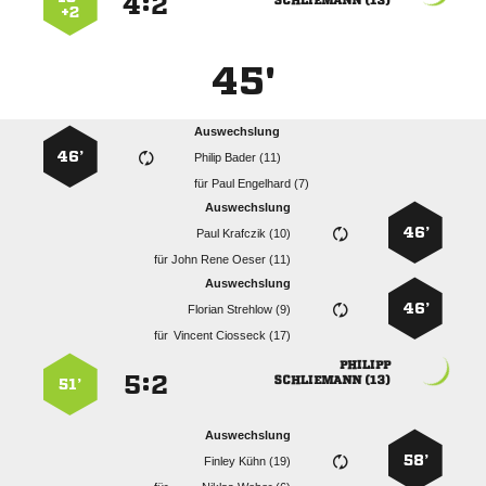
:


 
+2
45'
Auswechslung
46’
  
für
  
Auswechslung
46’
  
für
   
Auswechslung
46’
  
für
  

:


 
51’
Auswechslung
58’
  