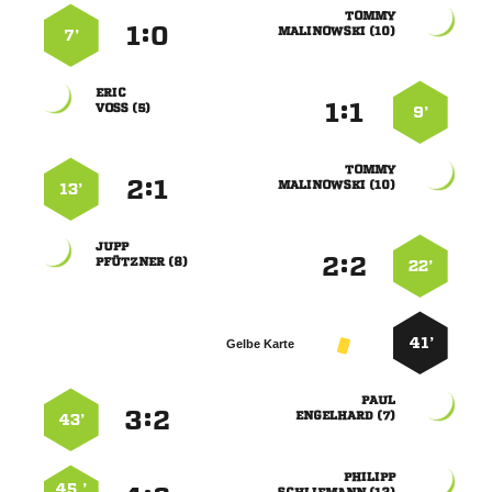

:


 
7’

:


 
9’

:


 
13’

:


 
22’
41’
Gelbe Karte

:


 
43’

45 ’