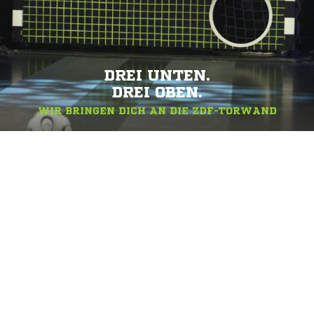
DREI UNTEN.
DREI OBEN.
WIR BRINGEN DICH AN DIE ZDF-TORWAND