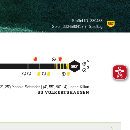
Staffel-ID:
330458
Spiel:
330458041 / 7. Spieltag

90’

(2', 25')


| (4', 55', 90' +4)


SG VOLKERTSHAUSEN