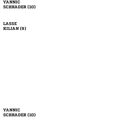

 

 

 