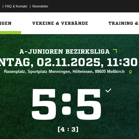
|
FAQ & Kontakt
|
Newsletter
Link
IGEN
VEREINE & VERBÄNDE
TRAINING &
A-JUNIOREN BEZIRKSLIGA
 


Rasenplatz, Sportplatz Menningen, Höfwiesen, 88605 Meßkirch
:


[4 : 3]