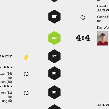
 
AUSW
55’
 
für
 
:


55’
KARTE
57’
SLUNG
60’
 
für
 
SLUNG
60’
 
für
  
AUSW