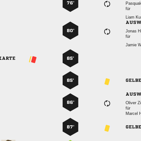
76’

für
 
AUSW
80’
 
für
 
KARTE
85’
85’
GELB
AUSW
86’
 
für
 
87’
GELB