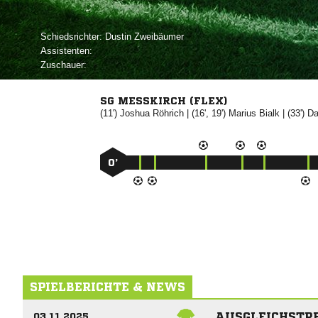
Schiedsrichter:
 
Assistenten:
Zuschauer:
SG MESSKIRCH (FLEX)
(11')


| (16', 19')


| (33')

0’
SPIELBERICHTE & NEWS
AUSGLEICHSTRE
03.11.2025