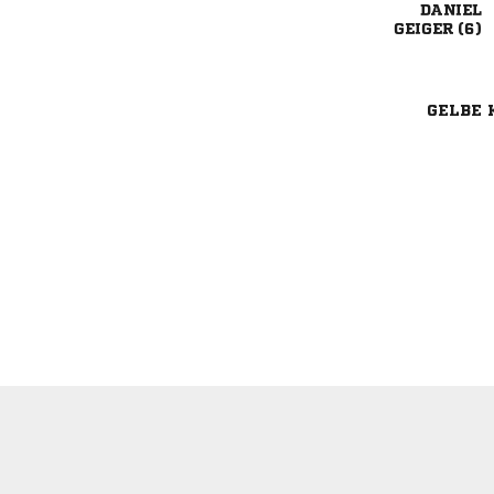

 
GELBE 