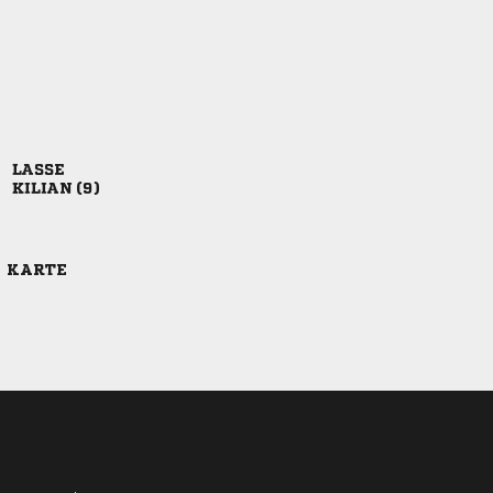

 
E KARTE