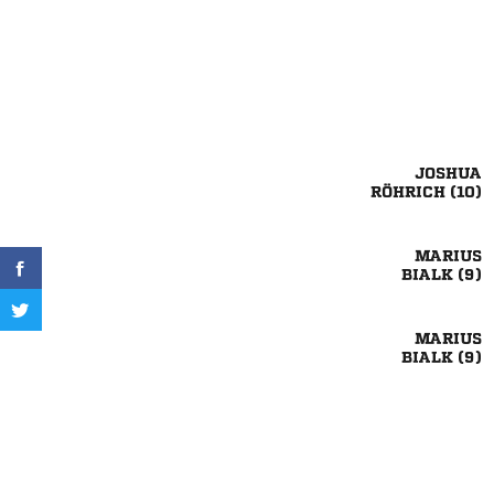

 

 

 