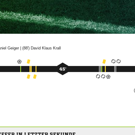


| (88')
 

45’
FFER IN LETZTER SEKUNDE