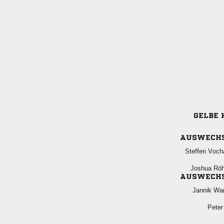
GELBE 
AUSWECH
 
 
AUSWECH
 
