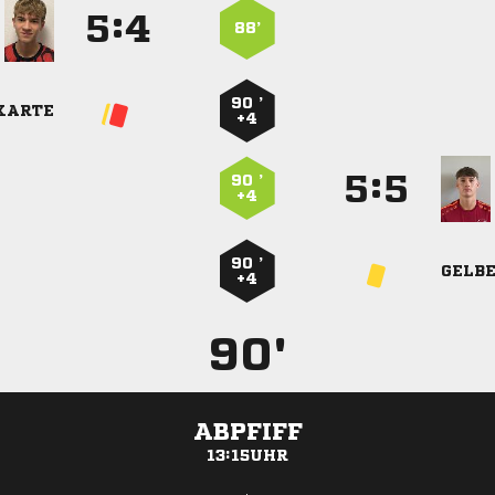
:


88’
90 ’
KARTE
+4
:


90 ’
+4
90 ’
GELB
+4
90'
ABPFIFF
13:15UHR