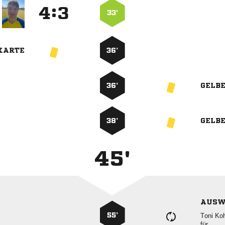
:


33’
KARTE
36’
36’
GELB
38’
GELB
45'
AUSW
55’
 
für