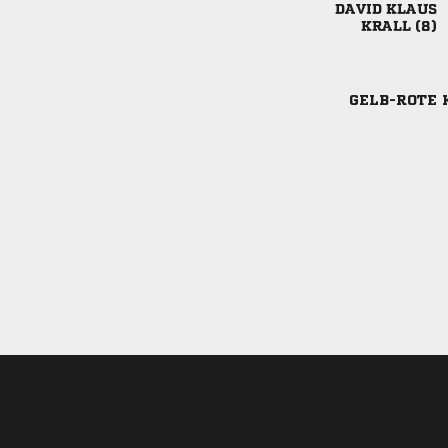
 
 
GELB-ROTE 