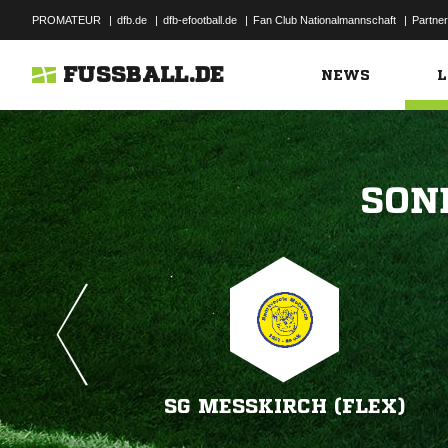
PROMATEUR
|
dfb.de
|
dfb-efootball.de
|
Fan Club Nationalmannschaft
|
Partner
FUSSBALL.DE
NEWS
L

SG MESSKIRCH (FLEX)