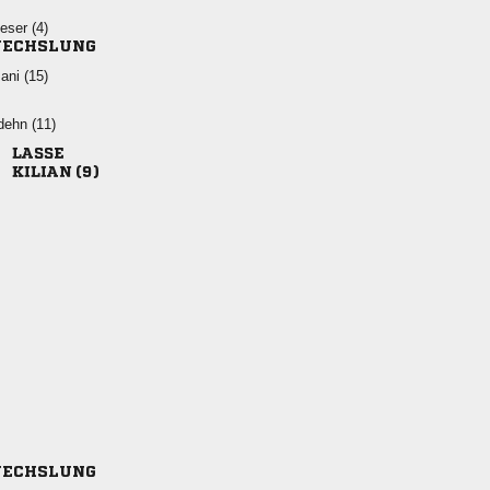
 
ECHSLUNG
 
 

 
ECHSLUNG