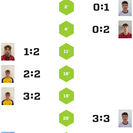
:


2’
:


4’
:


11’
:


16’
:


19’
:


25’