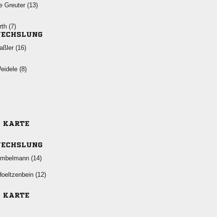
  
 
ECHSLUNG
 
 
E KARTE
ECHSLUNG
 
 
E KARTE