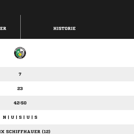
DER
HISTORIE
7
23
42:50
N | U | S | U | S
IX SCHIFFHAUER (12)