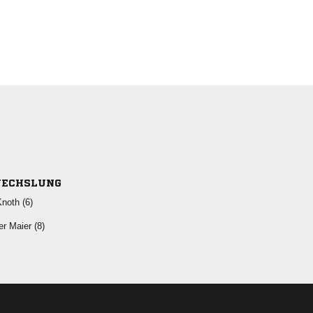
ECHSLUNG
 
  