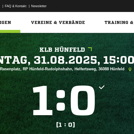
|
FAQ & Kontakt
|
Newsletter
Link
IGEN
VEREINE & VERBÄNDE
TRAINING &
KLB HÜNFELD
 


Rasenplatz, RP Hünfeld-Rudolphshahn, Helfertsweg, 36088 Hünfeld
:


[1 : 0]