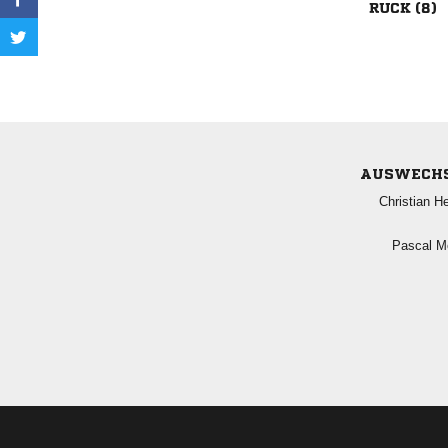
 
AUSWECH
 
 