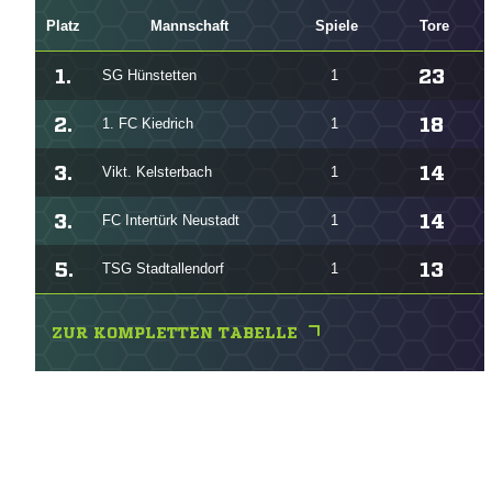
Platz
Mannschaft
Spiele
Tore
1.
23
SG Hünstetten
1
2.
18
1. FC Kiedrich
1
3.
14
Vikt. Kelsterbach
1
3.
14
FC Intertürk Neustadt
1
5.
13
TSG Stadtallendorf
1
ZUR KOMPLETTEN TABELLE