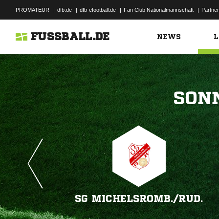
PROMATEUR
|
dfb.de
|
dfb-efootball.de
|
Fan Club Nationalmannschaft
|
Partner
FUSSBALL.DE
NEWS
L

SG MICHELSROMB./​RUD.