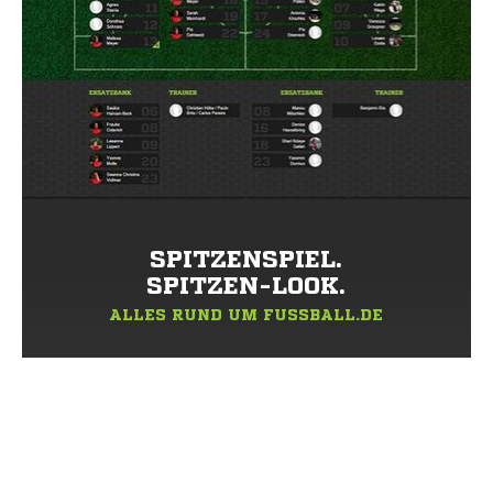
SPITZENSPIEL.
SPITZEN-LOOK.
ALLES RUND UM FUSSBALL.DE