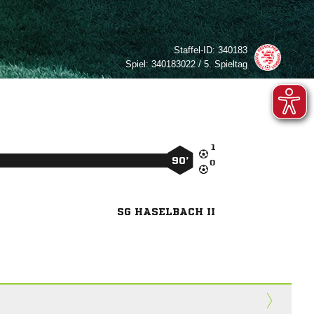
Staffel-ID:
340183
Spiel:
340183022 / 5. Spieltag

90’

SG HASELBACH II