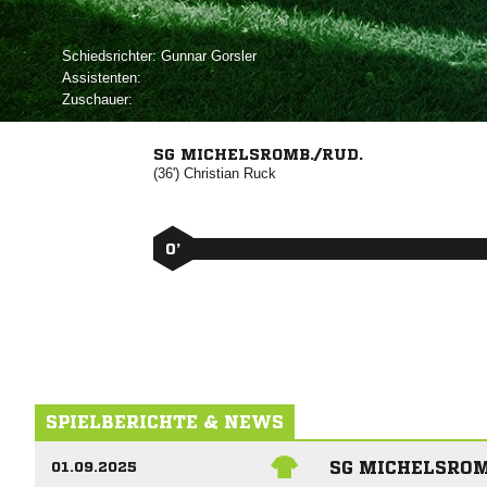
Schiedsrichter:
 
Assistenten:
Zuschauer:
SG MICHELSROMB./RUD.
(36')


0’
SPIELBERICHTE & NEWS
SG MICHELSROM
01.09.2025