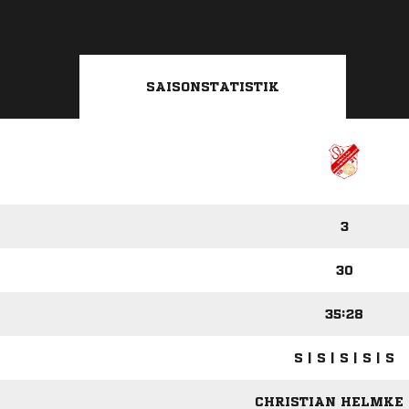
SAISONSTATISTIK
3
30
35:28
S | S | S | S | S
CHRISTIAN HELMKE (