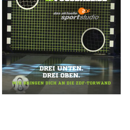
DREI UNTEN.
DREI OBEN.
WIR BRINGEN DICH AN DIE ZDF-TORWAND