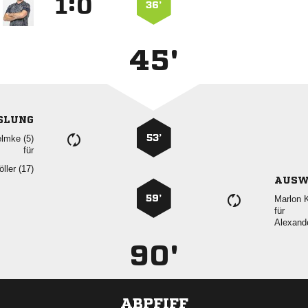
:


36’
45'
SLUNG
53’
 
für
 
AUSW
59’
 
für

90'
ABPFIFF