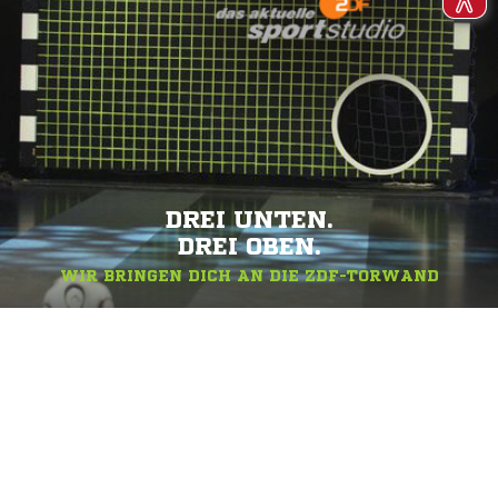
DREI UNTEN.
DREI OBEN.
WIR BRINGEN DICH AN DIE ZDF-TORWAND