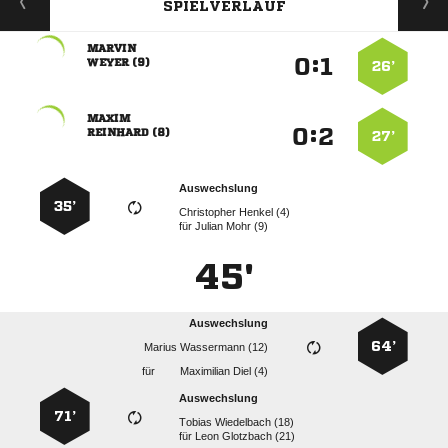
SPIELVERLAUF

:


 
26’

:


 
27’
Auswechslung
35’
  
für
  
45'
Auswechslung
64’
  
für
  
Auswechslung
71’
  
für
  