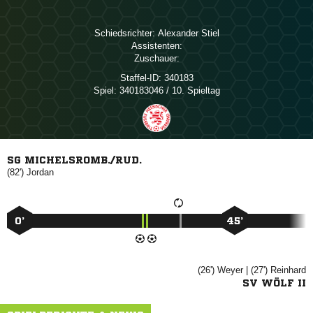
Schiedsrichter:
 
Assistenten:
Zuschauer:
Staffel-ID:
340183
Spiel:
340183046 / 10. Spieltag
SG MICHELSROMB./RUD.
(82')

0’
45’
(26')

| (27')

SV WÖLF II