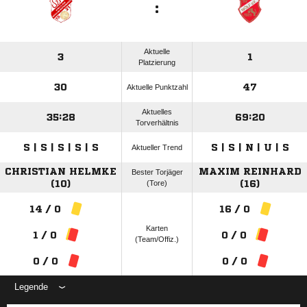
:
Aktuelle
3
1
Platzierung
30
47
Aktuelle Punktzahl
Aktuelles
35:28
69:20
Torverhältnis
S | S | S | S | S
S | S | N | U | S
Aktueller Trend
CHRISTIAN HELMKE
MAXIM REINHARD
Bester Torjäger
(10)
(Tore)
(16)
14 / 0
16 / 0
Karten
1 / 0
0 / 0
(Team/Offiz.)
0 / 0
0 / 0
Legende
ANZEIGE