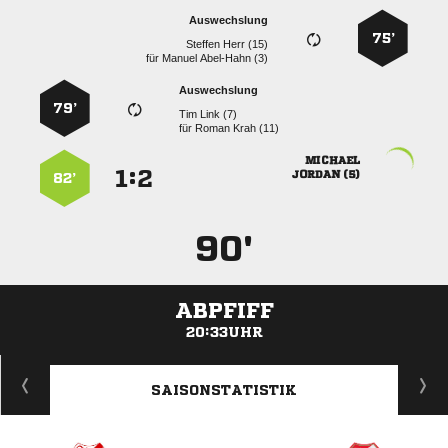
Auswechslung
75’
  
für
  
Auswechslung
79’
  
für
  

:


 
82’
90'
ABPFIFF
20:33UHR
ANZEIGE
SAISONSTATISTIK