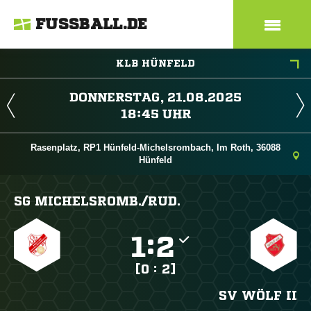
FUSSBALL.DE
KLB HÜNFELD
 
 
Rasenplatz, RP1 Hünfeld-Michelsrombach, Im Roth, 36088
Hünfeld
SG MICHELSROMB./​RUD.

:

[0 : 2]
SV WÖLF II