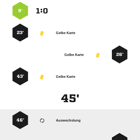
:


9’
23’
Gelbe Karte
26’
Gelbe Karte
43’
Gelbe Karte
45'
46’
Auswechslung