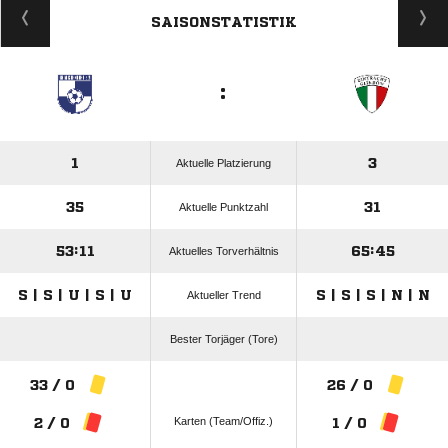
SAISONSTATISTIK
:
1
3
Aktuelle Platzierung
35
31
Aktuelle Punktzahl
53:11
65:45
Aktuelles Torverhältnis
S | S | U | S | U
S | S | S | N | N
Aktueller Trend
Bester Torjäger (Tore)
33 / 0
26 / 0
Karten (Team/Offiz.)
2 / 0
1 / 0