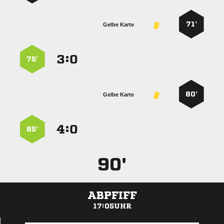
71’
Gelbe Karte
:


75’
80’
Gelbe Karte
:


85’
90'
ABPFIFF
17:05UHR
ANZEIGE