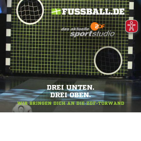
DREI UNTEN.
DREI OBEN.
WIR BRINGEN DICH AN DIE ZDF-TORWAND