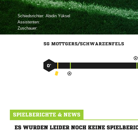
Schiedsrichter:
 
Assistenten:
Zuschauer:
SG MOTTGERS/SCHWARZENFELS
0’
SPIELBERICHTE & NEWS
ES WURDEN LEIDER NOCH KEINE SPIELBERI