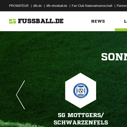
PROMATEUR
|
dfb.de
|
dfb-efootball.de
|
Fan Club Nationalmannschaft
|
Partner
FUSSBALL.DE
NEWS
L

SG MOTTGERS/​
SCHWARZENFELS