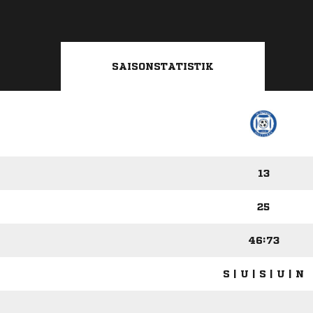
SAISONSTATISTIK
13
25
46:73
S | U | S | U | N