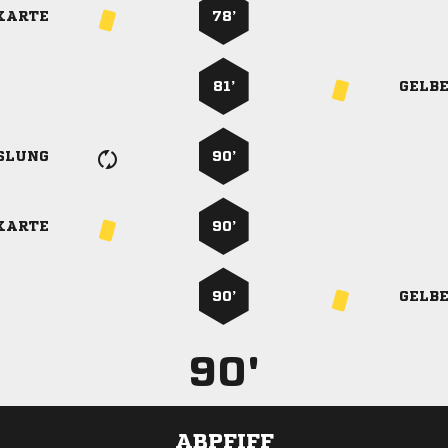
KARTE
78’
81’
GELB
SLUNG
90’
KARTE
90’
90’
GELB
90'
ABPFIFF