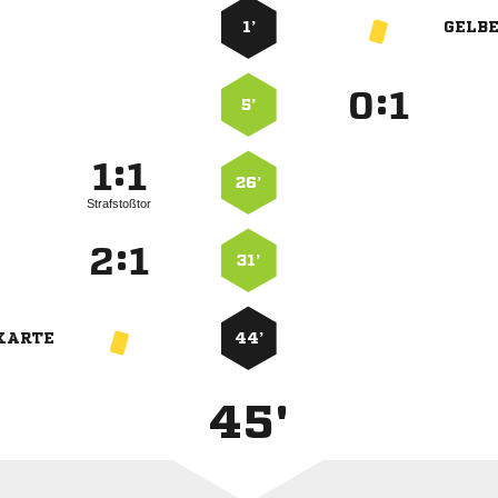
1’
GELB
:


5’
:


26’
Strafstoßtor
:


31’
KARTE
44’
45'