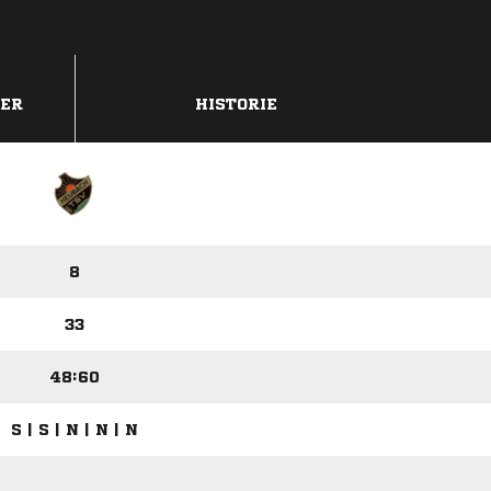
DER
HISTORIE
8
33
48:60
S | S | N | N | N