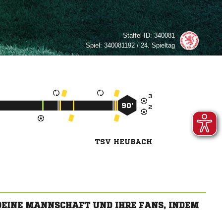
Staffel-ID:
340081
Spiel:
340081192 / 24. Spieltag

90’

TSV HEUBACH
 DEINE MANNSCHAFT UND IHRE FANS, INDEM