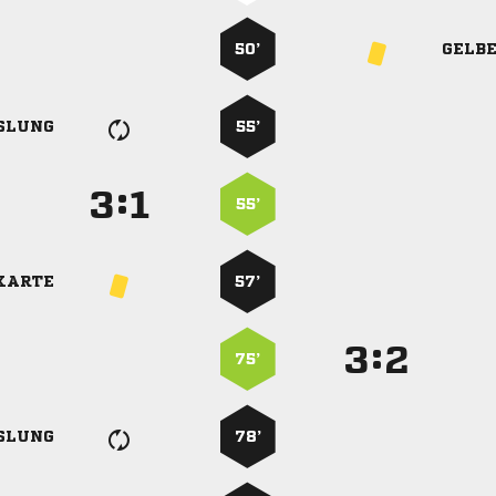
50’
GELB
SLUNG
55’
:


55’
KARTE
57’
:


75’
SLUNG
78’