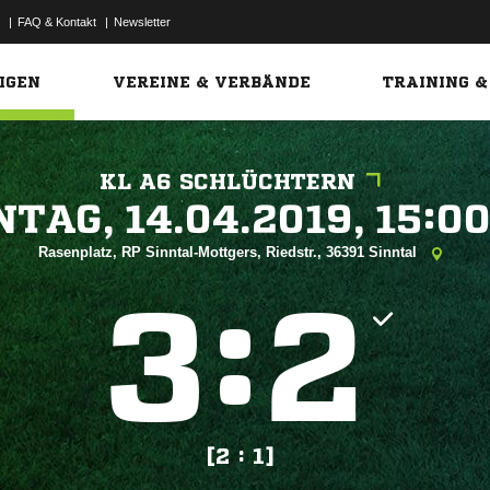
|
FAQ & Kontakt
|
Newsletter
Link
IGEN
VEREINE & VERBÄNDE
TRAINING &
KL A6 SCHLÜCHTERN
 


Rasenplatz, RP Sinntal-Mottgers, Riedstr., 36391 Sinntal
:


[2 : 1]