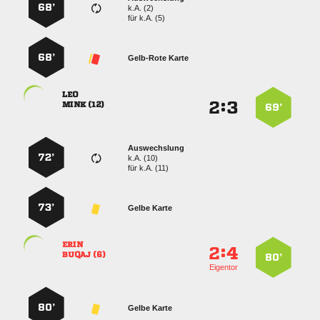
68’
k.A. (2)
für
k.A. (5)
68’
Gelb-Rote Karte

:


 
69’
Auswechslung
72’
k.A. (10)
für
k.A. (11)
73’
Gelbe Karte

:


 
80’
Eigentor
80’
Gelbe Karte