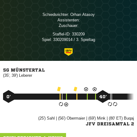
Schiedsrichter:
 
Assistenten:
Zuschauer:
Staffel-ID:
330209
Spiel:
330209014 / 3. Spieltag
SG MÜNSTERTAL
(35', 39')

0’
40’
(25')

| (56')

| (69')

| (80' ET)

JFV DREISAMTAL 2