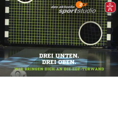
DREI UNTEN.
DREI OBEN.
WIR BRINGEN DICH AN DIE ZDF-TORWAND