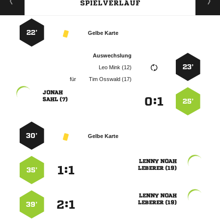
SPIELVERLAUF
22’
Gelbe Karte
Auswechslung
23’
  
für
  

:


 
25’
30’
Gelbe Karte
 
:


 
35’
 
:


 
39’