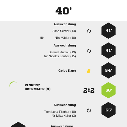
40'
Auswechslung
41’
  
für
  
Auswechslung
41’
  
für
  
54’
Gelbe Karte

:


 
56’
Auswechslung
65’
   
für
  
Auswechslung