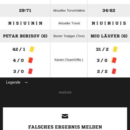
29:71
34:62
Aktuelles Torverhältnis
N | S | U | N | N
N | U | N | U | S
Aktueller Trend
PETAR BORISOV (6)
MIO LÄUFER (6)
Bester Torjäger (Tore)
42 / 1
31 / 2
Karten (Team/Offiz.)
4 / 0
3 / 0
3 / 0
2 / 2
Legende
ANZEIGE
FALSCHES ERGEBNIS MELDEN