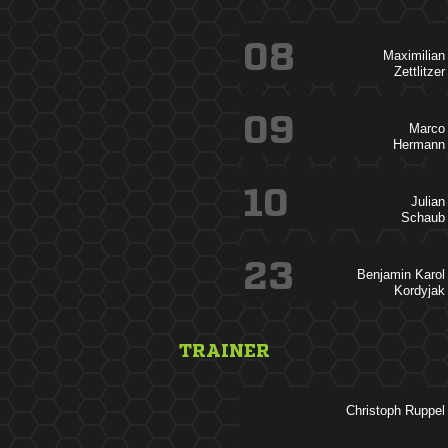
&nbsp;
08


09


10


23
 

TRAINER
&nbsp;
 