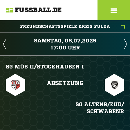
FUSSBALL.DE
FREUNDSCHAFTSSPIELE KREIS FULDA
 
 
SG MÜS II/​STOCKHAUSEN I
ABSETZUNG
SG ALTENB/​EUD/​
SCHWABENR