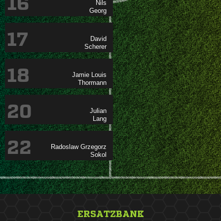
16


17


18
 

20


22
 

ERSATZBANK