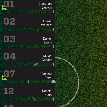
01


T
02


03


04


07


C
12

