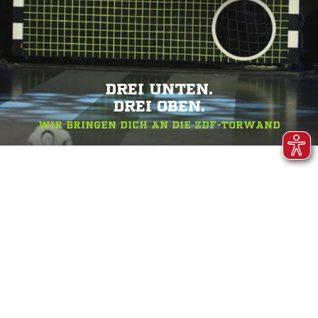
DREI UNTEN.
DREI OBEN.
WIR BRINGEN DICH AN DIE ZDF-TORWAND